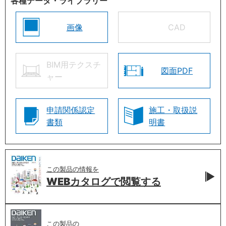
各種データ・ライブラリー
画像
CAD
BIM用テクスチ
図面PDF
ャー
申請関係認定
施工・取扱説
書類
明書
この製品の情報を
WEBカタログで
閲覧する
この製品の