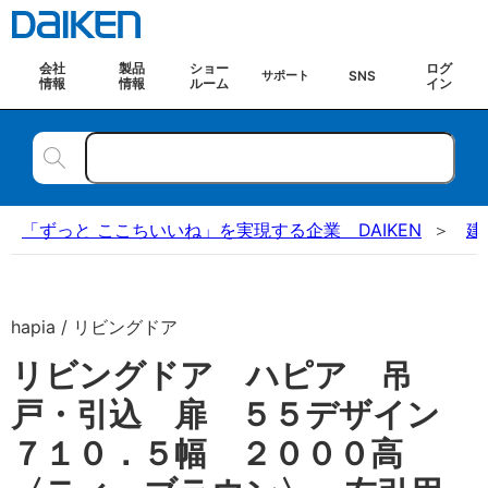
会社
製品
ショー
ログ
SNS
サポート
情報
情報
ルーム
イン
「ずっと ここちいいね」を実現する企業 DAIKEN
建
hapia / リビングドア
リビングドア ハピア 吊
戸・引込 扉 ５５デザイン
７１０．５幅 ２０００高