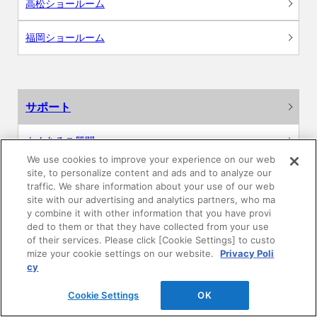
高松ショールーム
福岡ショールーム
サポート
よくあるご質問
We use cookies to improve your experience on our web
site, to personalize content and ads and to analyze our
カタログ閲覧・資料請求
traffic. We share information about your use of our web
site with our advertising and analytics partners, who ma
各種データダウンロード
y combine it with other information that you have provi
ded to them or that they have collected from your use
of their services. Please click [Cookie Settings] to custo
WEB見積・各種シミュレーション
mize your cookie settings on our website.
Privacy Poli
cy
交換用部品の購入
Cookie Settings
OK
修理・点検