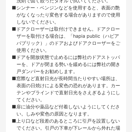
洗剤で固く絞ったタオルで拭いてください。
■シンナー・ベンジンなどを使用すると、表面の艶
がなくなったり変色する場合がありますので使用
しないでください。
■ドアクローザーは取付けできません。ドアクロー
ザーを取付ける場合は、「hapia public（ハピア
パブリック）」のドアおよびドアクローザーをご
使用ください。
■ドアを開放状態で止めるには弊社のドアストッパ
ーを、ドアが閉まる勢いを緩めるには弊社の開き
戸ダンパーをお勧めします。
■窓際など直射日光が長時間当たりやすい場所は、
表面の日焼けによる変色の恐れがあります。カー
テンやブラインドで直射日光をさえぎるようにし
てください。
■扉に油分や薬品など付着しないようにしてくださ
い。しみや変色の原因となります。
■上り口など段差のあるところに引戸を設置しない
でください。引戸の下車が下レールから外れた場