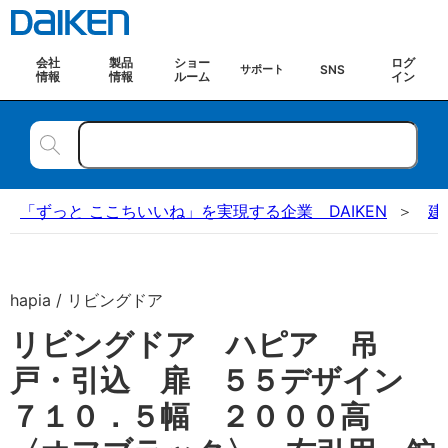
会社
製品
ショー
ログ
SNS
サポート
情報
情報
ルーム
イン
「ずっと ここちいいね」を実現する企業 DAIKEN
建
hapia / リビングドア
リビングドア ハピア 吊
戸・引込 扉 ５５デザイン
７１０．５幅 ２０００高