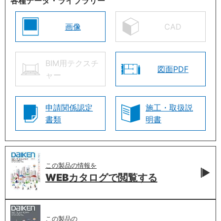
各種データ・ライブラリー
画像
CAD
BIM用テクスチ
図面PDF
ャー
申請関係認定
施工・取扱説
書類
明書
この製品の情報を
WEBカタログで
閲覧する
この製品の