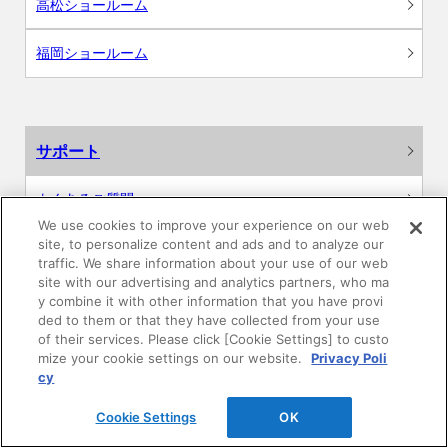
高松ショールーム
福岡ショールーム
サポート
よくあるご質問
We use cookies to improve your experience on our web
site, to personalize content and ads and to analyze our
カタログ閲覧・資料請求
traffic. We share information about your use of our web
site with our advertising and analytics partners, who ma
各種データダウンロード
y combine it with other information that you have provi
ded to them or that they have collected from your use
of their services. Please click [Cookie Settings] to custo
WEB見積・各種シミュレーション
mize your cookie settings on our website.
Privacy Poli
cy
交換用部品の購入
Cookie Settings
OK
修理・点検