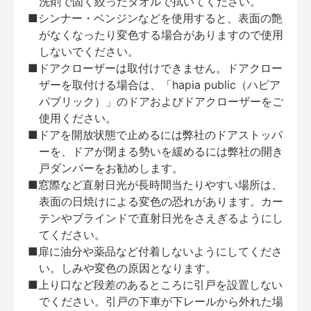
洗剤で固く絞ったタオルで拭いてください。
■シンナー・ベンジンなどを使用すると、表面の艶
がなくなったり変色する場合がありますので使用
しないでください。
■ドアクローザーは取付けできません。ドアクロー
ザーを取付ける場合は、「hapia public（ハピア
パブリック）」のドアおよびドアクローザーをご
使用ください。
■ドアを開放状態で止めるには弊社のドアストッパ
ーを、ドアが閉まる勢いを緩めるには弊社の開き
戸ダンパーをお勧めします。
■窓際など直射日光が長時間当たりやすい場所は、
表面の日焼けによる変色の恐れがあります。カー
テンやブラインドで直射日光をさえぎるようにし
てください。
■扉に油分や薬品など付着しないようにしてくださ
い。しみや変色の原因となります。
■上り口など段差のあるところに引戸を設置しない
でください。引戸の下車が下レールから外れた場