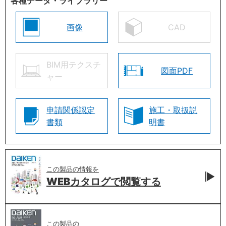
各種データ・ライブラリー
画像
CAD
BIM用テクスチ
図面PDF
ャー
申請関係認定
施工・取扱説
書類
明書
この製品の情報を
WEBカタログで
閲覧する
この製品の