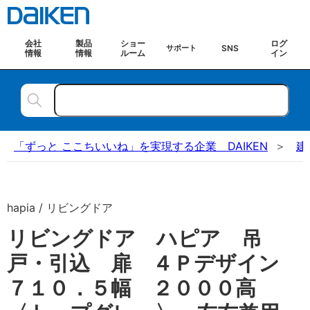
会社
製品
ショー
ログ
SNS
サポート
情報
情報
ルーム
イン
「ずっと ここちいいね」を実現する企業 DAIKEN
建
hapia / リビングドア
リビングドア ハピア 吊
戸・引込 扉 ４Ｐデザイン
７１０．５幅 ２０００高