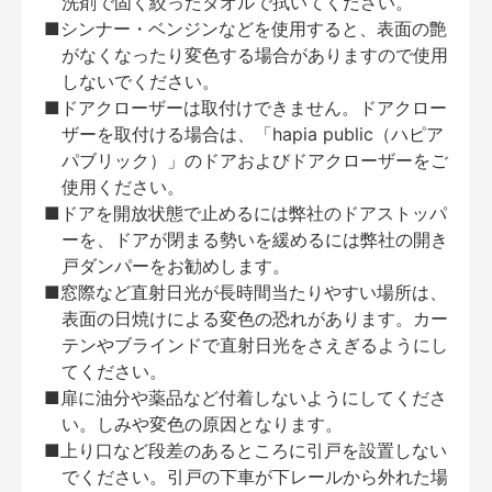
洗剤で固く絞ったタオルで拭いてください。
■シンナー・ベンジンなどを使用すると、表面の艶
がなくなったり変色する場合がありますので使用
しないでください。
■ドアクローザーは取付けできません。ドアクロー
ザーを取付ける場合は、「hapia public（ハピア
パブリック）」のドアおよびドアクローザーをご
使用ください。
■ドアを開放状態で止めるには弊社のドアストッパ
ーを、ドアが閉まる勢いを緩めるには弊社の開き
戸ダンパーをお勧めします。
■窓際など直射日光が長時間当たりやすい場所は、
表面の日焼けによる変色の恐れがあります。カー
テンやブラインドで直射日光をさえぎるようにし
てください。
■扉に油分や薬品など付着しないようにしてくださ
い。しみや変色の原因となります。
■上り口など段差のあるところに引戸を設置しない
でください。引戸の下車が下レールから外れた場