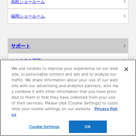
高松ショールーム
福岡ショールーム
サポート
よくあるご質問
We use cookies to improve your experience on our web
site, to personalize content and ads and to analyze our
カタログ閲覧・資料請求
traffic. We share information about your use of our web
site with our advertising and analytics partners, who ma
各種データダウンロード
y combine it with other information that you have provi
ded to them or that they have collected from your use
of their services. Please click [Cookie Settings] to custo
WEB見積・各種シミュレーション
mize your cookie settings on our website.
Privacy Poli
cy
交換用部品の購入
Cookie Settings
OK
修理・点検