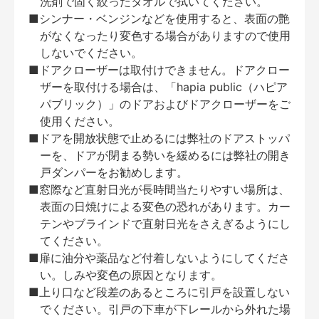
洗剤で固く絞ったタオルで拭いてください。
■シンナー・ベンジンなどを使用すると、表面の艶
がなくなったり変色する場合がありますので使用
しないでください。
■ドアクローザーは取付けできません。ドアクロー
ザーを取付ける場合は、「hapia public（ハピア
パブリック）」のドアおよびドアクローザーをご
使用ください。
■ドアを開放状態で止めるには弊社のドアストッパ
ーを、ドアが閉まる勢いを緩めるには弊社の開き
戸ダンパーをお勧めします。
■窓際など直射日光が長時間当たりやすい場所は、
表面の日焼けによる変色の恐れがあります。カー
テンやブラインドで直射日光をさえぎるようにし
てください。
■扉に油分や薬品など付着しないようにしてくださ
い。しみや変色の原因となります。
■上り口など段差のあるところに引戸を設置しない
でください。引戸の下車が下レールから外れた場