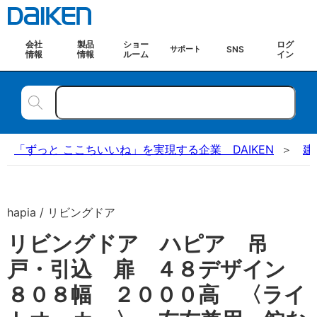
会社
製品
ショー
ログ
SNS
サポート
情報
情報
ルーム
イン
「ずっと ここちいいね」を実現する企業 DAIKEN
建
hapia / リビングドア
リビングドア ハピア 吊
戸・引込 扉 ４８デザイン
８０８幅 ２０００高 〈ライ