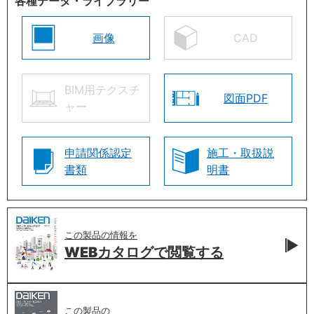
各種データ・ライブラリー
画像
CAD
BIM用テクスチ
図面PDF
ャー
申請関係認定
施工・取扱説
書類
明書
この製品の情報を
WEBカタログで
閲覧する
この製品の