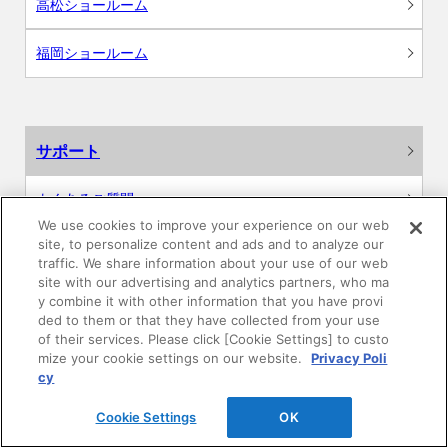
高松ショールーム
福岡ショールーム
サポート
よくあるご質問
We use cookies to improve your experience on our web
site, to personalize content and ads and to analyze our
カタログ閲覧・資料請求
traffic. We share information about your use of our web
site with our advertising and analytics partners, who ma
各種データダウンロード
y combine it with other information that you have provi
ded to them or that they have collected from your use
of their services. Please click [Cookie Settings] to custo
WEB見積・各種シミュレーション
mize your cookie settings on our website.
Privacy Poli
cy
交換用部品の購入
Cookie Settings
OK
修理・点検