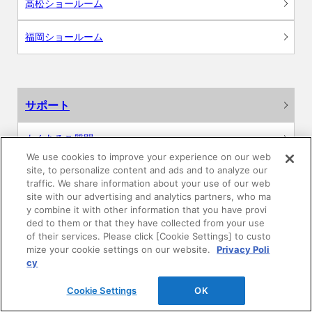
高松ショールーム
福岡ショールーム
サポート
よくあるご質問
We use cookies to improve your experience on our web
site, to personalize content and ads and to analyze our
カタログ閲覧・資料請求
traffic. We share information about your use of our web
site with our advertising and analytics partners, who ma
各種データダウンロード
y combine it with other information that you have provi
ded to them or that they have collected from your use
of their services. Please click [Cookie Settings] to custo
WEB見積・各種シミュレーション
mize your cookie settings on our website.
Privacy Poli
cy
交換用部品の購入
Cookie Settings
OK
修理・点検