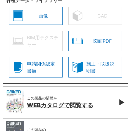
各種データ・ライブラリー
画像
CAD
BIM用テクスチ
図面PDF
ャー
申請関係認定
施工・取扱説
書類
明書
この製品の情報を
WEBカタログで
閲覧する
この製品の