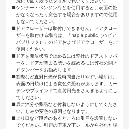
洗剤で固く絞ったタオルで拭いてください。
■シンナー・ベンジンなどを使用すると、表面の艶
がなくなったり変色する場合がありますので使用
しないでください。
■ドアクローザーは取付けできません。ドアクロー
ザーを取付ける場合は、「hapia public（ハピア
パブリック）」のドアおよびドアクローザーをご
使用ください。
■ドアを開放状態で止めるには弊社のドアストッパ
ーを、ドアが閉まる勢いを緩めるには弊社の開き
戸ダンパーをお勧めします。
■窓際など直射日光が長時間当たりやすい場所は、
表面の日焼けによる変色の恐れがあります。カー
テンやブラインドで直射日光をさえぎるようにし
てください。
■扉に油分や薬品など付着しないようにしてくださ
い。しみや変色の原因となります。
■上り口など段差のあるところに引戸を設置しない
でください。引戸の下車が下レールから外れた場