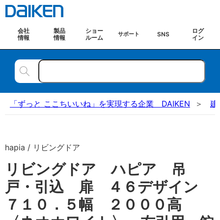
会社
製品
ショー
ログ
SNS
サポート
情報
情報
ルーム
イン
「ずっと ここちいいね」を実現する企業 DAIKEN
建
hapia / リビングドア
リビングドア ハピア 吊
戸・引込 扉 ４６デザイン
７１０．５幅 ２０００高