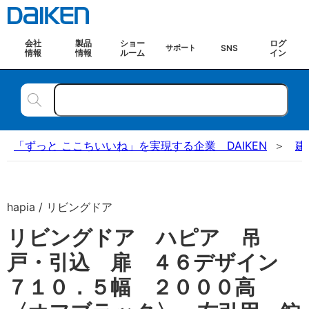
会社
製品
ショー
ログ
SNS
サポート
情報
情報
ルーム
イン
「ずっと ここちいいね」を実現する企業 DAIKEN
建
hapia / リビングドア
リビングドア ハピア 吊
戸・引込 扉 ４６デザイン
７１０．５幅 ２０００高