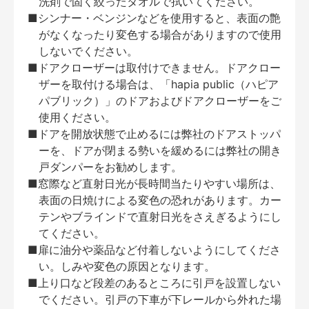
洗剤で固く絞ったタオルで拭いてください。
■シンナー・ベンジンなどを使用すると、表面の艶
がなくなったり変色する場合がありますので使用
しないでください。
■ドアクローザーは取付けできません。ドアクロー
ザーを取付ける場合は、「hapia public（ハピア
パブリック）」のドアおよびドアクローザーをご
使用ください。
■ドアを開放状態で止めるには弊社のドアストッパ
ーを、ドアが閉まる勢いを緩めるには弊社の開き
戸ダンパーをお勧めします。
■窓際など直射日光が長時間当たりやすい場所は、
表面の日焼けによる変色の恐れがあります。カー
テンやブラインドで直射日光をさえぎるようにし
てください。
■扉に油分や薬品など付着しないようにしてくださ
い。しみや変色の原因となります。
■上り口など段差のあるところに引戸を設置しない
でください。引戸の下車が下レールから外れた場