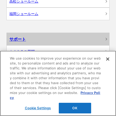
高松ショールーム
福岡ショールーム
サポート
よくあるご質問
We use cookies to improve your experience on our web
site, to personalize content and ads and to analyze our
カタログ閲覧・資料請求
traffic. We share information about your use of our web
site with our advertising and analytics partners, who ma
各種データダウンロード
y combine it with other information that you have provi
ded to them or that they have collected from your use
of their services. Please click [Cookie Settings] to custo
WEB見積・各種シミュレーション
mize your cookie settings on our website.
Privacy Poli
cy
交換用部品の購入
Cookie Settings
OK
修理・点検