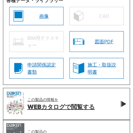
各種データ・ライブラリー
画像
CAD
BIM用テクスチ
図面PDF
ャー
申請関係認定
施工・取扱説
書類
明書
この製品の情報を
WEBカタログで
閲覧する
この製品の