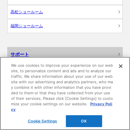
高松ショールーム
福岡ショールーム
サポート
We use cookies to improve your experience on our web
よくあるご質問
site, to personalize content and ads and to analyze our
traffic. We share information about your use of our web
カタログ閲覧・資料請求
site with our advertising and analytics partners, who ma
y combine it with other information that you have provi
ded to them or that they have collected from your use
各種データダウンロード
of their services. Please click [Cookie Settings] to custo
mize your cookie settings on our website.
Privacy Poli
cy
WEB見積・各種シミュレーション
Cookie Settings
OK
交換用部品の購入