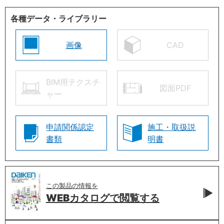
各種データ・ライブラリー
画像
CAD
BIM用テクスチ
図面PDF
ャー
申請関係認定
施工・取扱説
書類
明書
この製品の情報を
WEBカタログで
閲覧する