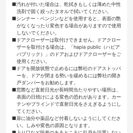
■汚れが付いた場合は、乾拭きもしくは薄めた中性
洗剤で固く絞ったタオルで拭いてください。
■シンナー・ベンジンなどを使用すると、表面の艶
がなくなったり変色する場合がありますので使用
しないでください。
■ドアクローザーは取付けできません。ドアクロー
ザーを取付ける場合は、「hapia public（ハピア
パブリック）」のドアおよびドアクローザーをご
使用ください。
■ドアを開放状態で止めるには弊社のドアストッパ
ーを、ドアが閉まる勢いを緩めるには弊社の開き
戸ダンパーをお勧めします。
■窓際など直射日光が長時間当たりやすい場所は、
表面の日焼けによる変色の恐れがあります。カー
テンやブラインドで直射日光をさえぎるようにし
てください。
■扉に油分や薬品など付着しないようにしてくださ
い。しみや変色の原因となります。
■上り口など段差のあるところに引戸を設置しない