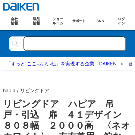
会社
製品
ショー
ログ
SNS
サポート
情報
情報
ルーム
イン
「ずっと ここちいいね」を実現する企業 DAIKEN
建
hapia / リビングドア
リビングドア ハピア 吊
戸・引込 扉 ４１デザイン
８０８幅 ２０００高 〈ネオ