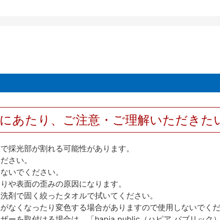
用にあたり、ご注意・ご理解いただきた
撃で採光部が割れる可能性があります。
ください。
しないでください。
反りや表面の歪みの原因になります。
性洗剤で固く絞ったタオルで拭いてください。
艶がなくなったり変色する場合がありますので使用しないでく
を取付ける場合は、「hapia public（ハピア パブリ