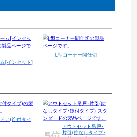
L型コーナー間仕切
ム[インセット]
ドア(錠付タイ
アウトセット吊戸･
片引(錠なしタイプ･