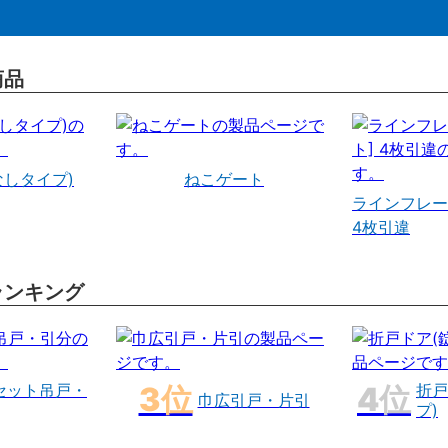
商品
なしタイプ)
ねこゲート
ラインフレー
4枚引違
ランキング
セット吊戸・
折戸
巾広引戸・片引
プ)