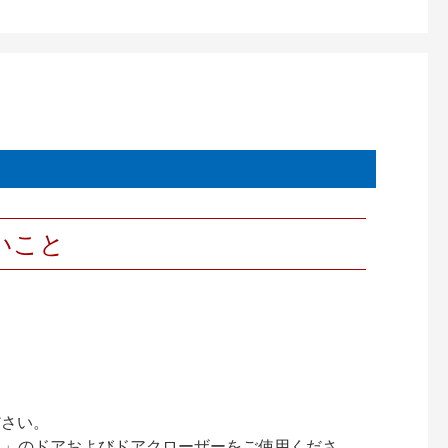
いこと
ださい。
ック）」のドアおよびドアクローザーをご使用くださ