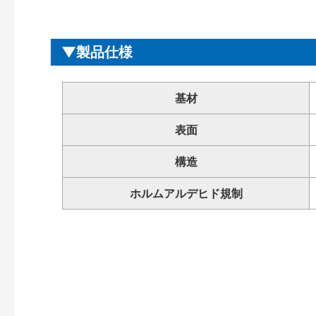
製品仕様
基材
表面
構造
ホルムアルデヒド規制