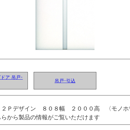
グドア 吊戸･
吊戸･引込
 ２Ｐデザイン ８０８幅 ２０００高 〈モノホ
ちらから製品の情報がご覧いただけます