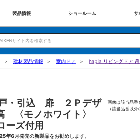
製品
情報
ショー
ルーム
サ
N
建材製品情報
室内ドア
hapia リビングドア 
戸・引込 扉 ２Ｐデザ
画像は該当品番
（該当品番以外
０高 〈モノホワイト〉
ローズ付用
25年6月発売の新製品をお勧めします。