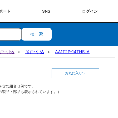
ポート
SNS
ログ
イン
検索
吊戸･引込
吊戸･引込
AA1T2P-14THFJA
お気に入り
を含む組合せ例です。
の製品・部品も表示されています。）