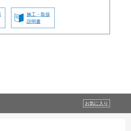
認
施工・取扱
説明書
お気に入り