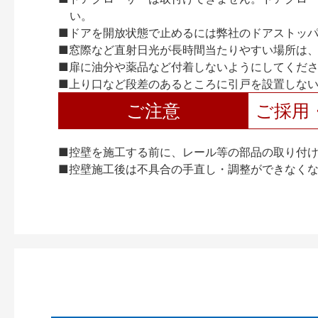
い。
■ドアを開放状態で止めるには弊社のドアストッ
■窓際など直射日光が長時間当たりやすい場所は
■扉に油分や薬品など付着しないようにしてくだ
■上り口など段差のあるところに引戸を設置しな
ご注意
ご採用
■控壁を施工する前に、レール等の部品の取り付
■控壁施工後は不具合の手直し・調整ができなく