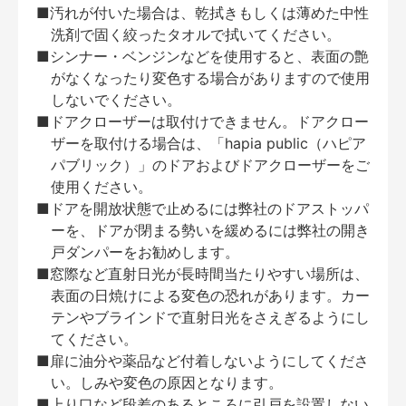
■汚れが付いた場合は、乾拭きもしくは薄めた中性
洗剤で固く絞ったタオルで拭いてください。
■シンナー・ベンジンなどを使用すると、表面の艶
がなくなったり変色する場合がありますので使用
しないでください。
■ドアクローザーは取付けできません。ドアクロー
ザーを取付ける場合は、「hapia public（ハピア
パブリック）」のドアおよびドアクローザーをご
使用ください。
■ドアを開放状態で止めるには弊社のドアストッパ
ーを、ドアが閉まる勢いを緩めるには弊社の開き
戸ダンパーをお勧めします。
■窓際など直射日光が長時間当たりやすい場所は、
表面の日焼けによる変色の恐れがあります。カー
テンやブラインドで直射日光をさえぎるようにし
てください。
■扉に油分や薬品など付着しないようにしてくださ
い。しみや変色の原因となります。
■上り口など段差のあるところに引戸を設置しない