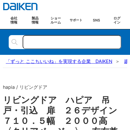
会社
製品
ショー
ログ
SNS
サポート
情報
情報
ルーム
イン
「ずっと ここちいいね」を実現する企業 DAIKEN
建
hapia / リビングドア
リビングドア ハピア 吊
戸・引込 扉 ２６デザイン
７１０．５幅 ２０００高