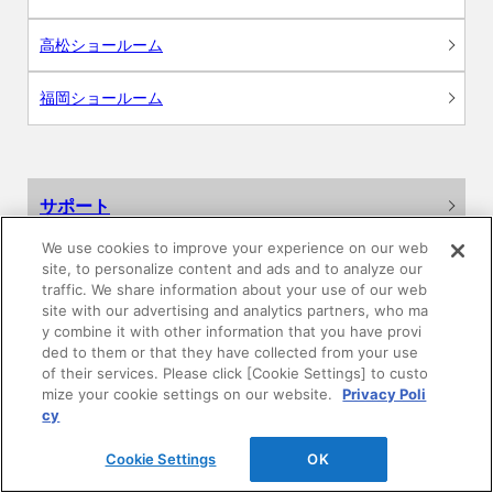
高松ショールーム
福岡ショールーム
サポート
We use cookies to improve your experience on our web
よくあるご質問
site, to personalize content and ads and to analyze our
traffic. We share information about your use of our web
カタログ閲覧・資料請求
site with our advertising and analytics partners, who ma
y combine it with other information that you have provi
ded to them or that they have collected from your use
各種データダウンロード
of their services. Please click [Cookie Settings] to custo
mize your cookie settings on our website.
Privacy Poli
cy
WEB見積・各種シミュレーション
Cookie Settings
OK
交換用部品の購入