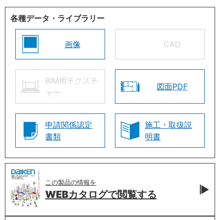
各種データ・ライブラリー
画像
CAD
BIM用テクスチ
図面PDF
ャー
申請関係認定
施工・取扱説
書類
明書
この製品の情報を
WEBカタログで
閲覧する