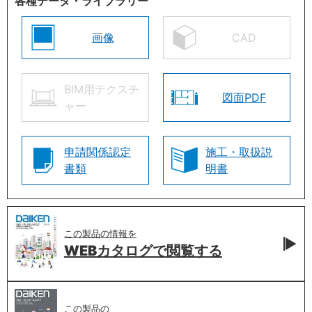
各種データ・ライブラリー
画像
CAD
BIM用テクスチ
図面PDF
ャー
申請関係認定
施工・取扱説
書類
明書
この製品の情報を
WEBカタログで
閲覧する
この製品の