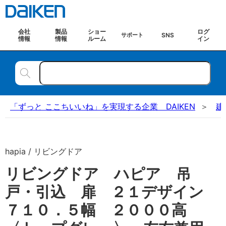
会社
製品
ショー
ログ
SNS
サポート
情報
情報
ルーム
イン
「ずっと ここちいいね」を実現する企業 DAIKEN
建
hapia / リビングドア
リビングドア ハピア 吊
戸・引込 扉 ２１デザイン
７１０．５幅 ２０００高