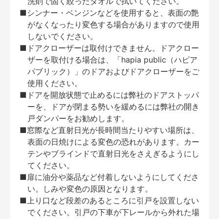
洗剤で固く絞ったタオルで拭いてください。
■シンナー・ベンジンなどを使用すると、表面の艶
がなくなったり変色する場合がありますので使用
しないでください。
■ドアクローザーは取付けできません。ドアクロー
ザーを取付ける場合は、「hapia public（ハピア
パブリック）」のドアおよびドアクローザーをご
使用ください。
■ドアを開放状態で止めるには弊社のドアストッパ
ーを、ドアが閉まる勢いを緩めるには弊社の開き
戸ダンパーをお勧めします。
■窓際など直射日光が長時間当たりやすい場所は、
表面の日焼けによる変色の恐れがあります。カー
テンやブラインドで直射日光をさえぎるようにし
てください。
■扉に油分や薬品など付着しないようにしてくださ
い。しみや変色の原因となります。
■上り口など段差のあるところに引戸を設置しない
でください。引戸の下車が下レールから外れた場