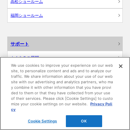
高松ショールーム
福岡ショールーム
サポート
よくあるご質問
We use cookies to improve your experience on our web
site, to personalize content and ads and to analyze our
カタログ閲覧・資料請求
traffic. We share information about your use of our web
site with our advertising and analytics partners, who ma
各種データダウンロード
y combine it with other information that you have provi
ded to them or that they have collected from your use
of their services. Please click [Cookie Settings] to custo
WEB見積・各種シミュレーション
mize your cookie settings on our website.
Privacy Poli
cy
交換用部品の購入
Cookie Settings
OK
修理・点検