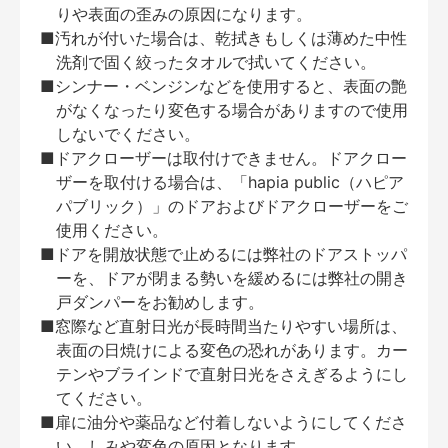
りや表面の歪みの原因になります。
■汚れが付いた場合は、乾拭きもしくは薄めた中性
洗剤で固く絞ったタオルで拭いてください。
■シンナー・ベンジンなどを使用すると、表面の艶
がなくなったり変色する場合がありますので使用
しないでください。
■ドアクローザーは取付けできません。ドアクロー
ザーを取付ける場合は、「hapia public（ハピア
パブリック）」のドアおよびドアクローザーをご
使用ください。
■ドアを開放状態で止めるには弊社のドアストッパ
ーを、ドアが閉まる勢いを緩めるには弊社の開き
戸ダンパーをお勧めします。
■窓際など直射日光が長時間当たりやすい場所は、
表面の日焼けによる変色の恐れがあります。カー
テンやブラインドで直射日光をさえぎるようにし
てください。
■扉に油分や薬品など付着しないようにしてくださ
い。しみや変色の原因となります。