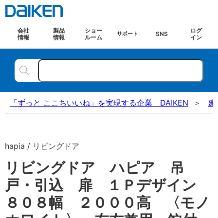
会社
製品
ショー
ログ
SNS
サポート
情報
情報
ルーム
イン
「ずっと ここちいいね」を実現する企業 DAIKEN
建
hapia / リビングドア
リビングドア ハピア 吊
戸・引込 扉 １Ｐデザイン
８０８幅 ２０００高 〈モノ