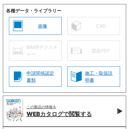
各種データ・ライブラリー
画像
CAD
BIM用テクスチ
図面PDF
ャー
申請関係認定
施工・取扱説
書類
明書
この製品の情報を
WEBカタログで
閲覧する