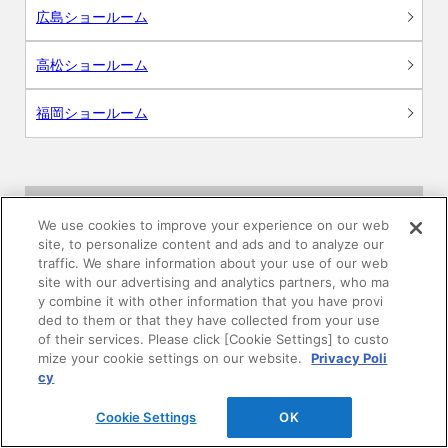
広島ショールーム
高松ショールーム
福岡ショールーム
サポート
We use cookies to improve your experience on our web
site, to personalize content and ads and to analyze our
よくあるご質問
traffic. We share information about your use of our web
site with our advertising and analytics partners, who ma
y combine it with other information that you have provi
カタログ閲覧・資料請求
ded to them or that they have collected from your use
of their services. Please click [Cookie Settings] to custo
各種データダウンロード
mize your cookie settings on our website.
Privacy Poli
cy
WEB見積・各種シミュレーション
Cookie Settings
OK