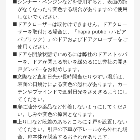
■シンナー・ベンジンなどを使用すると、表面の艶
がなくなったり変色する場合がありますので使用
しないでください。
■ドアクローザーは取付けできません。ドアクロー
ザーを取付ける場合は、「hapia public（ハピア
パブリック）」のドアおよびドアクローザーをご
使用ください。
■ドアを開放状態で止めるには弊社のドアストッパ
ーを、ドアが閉まる勢いを緩めるには弊社の開き
戸ダンパーをお勧めします。
■窓際など直射日光が長時間当たりやすい場所は、
表面の日焼けによる変色の恐れがあります。カー
テンやブラインドで直射日光をさえぎるようにし
てください。
■扉に油分や薬品など付着しないようにしてくださ
い。しみや変色の原因となります。
■上り口など段差のあるところに引戸を設置しない
でください。引戸の下車が下レールから外れた場
合、扉本体が脱落するおそれがあります。