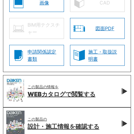
画像
CAD
BIM用テクスチ
図面PDF
ャー
申請関係認定
施工・取扱説
書類
明書
この製品の情報を
WEBカタログで
閲覧する
この製品の
設計・施工情報を
確認する