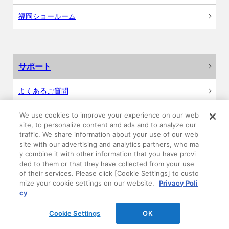
福岡ショールーム
サポート
よくあるご質問
カタログ閲覧・資料請求
We use cookies to improve your experience on our web
site, to personalize content and ads and to analyze our
traffic. We share information about your use of our web
各種データダウンロード
site with our advertising and analytics partners, who ma
y combine it with other information that you have provi
ded to them or that they have collected from your use
WEB見積・各種シミュレーション
of their services. Please click [Cookie Settings] to custo
mize your cookie settings on our website.
Privacy Poli
交換用部品の購入
cy
修理・点検
Cookie Settings
OK