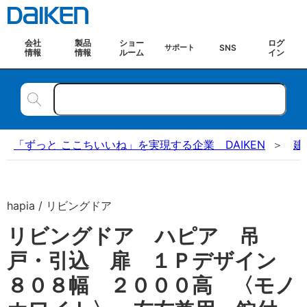
会社
製品
ショー
ログ
SNS
サポート
情報
情報
ルーム
イン
「ずっと ここちいいね」を実現する企業 DAIKEN
建
hapia / リビングドア
リビングドア ハピア 吊
戸・引込 扉 １Ｐデザイン
８０８幅 ２０００高 〈モノ