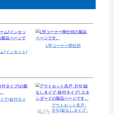
L型コーナー間仕切
ム[インセット]
ドア(錠付タイ
アウトセット吊戸･
片引(錠なしタイプ･