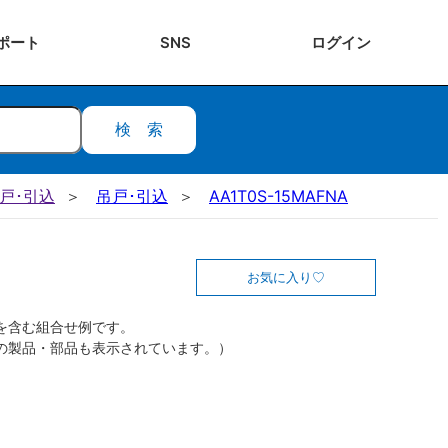
ポート
SNS
ログ
イン
検索
吊戸･引込
吊戸･引込
AA1T0S-15MAFNA
お気に入り
を含む組合せ例です。
の製品・部品も表示されています。）