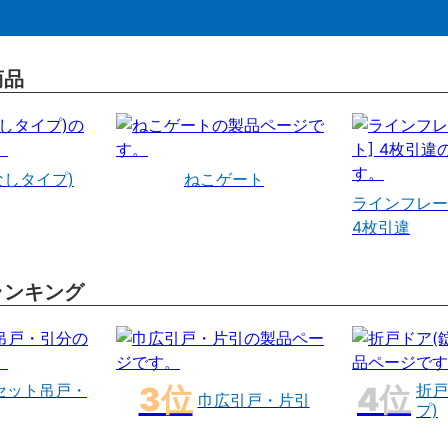
商品
なしタイプ)
ねこゲート
ラインフレー
4枚引違
ランキング
セット吊戸・
折戸
巾広引戸・片引
プ)