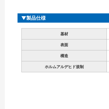
製品仕様
基材
表面
構造
ホルムアルデヒド規制