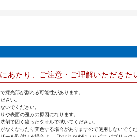
用にあたり、ご注意・ご理解いただきた
撃で採光部が割れる可能性があります。
ください。
しないでください。
反りや表面の歪みの原因になります。
性洗剤で固く絞ったタオルで拭いてください。
艶がなくなったり変色する場合がありますので使用しないでく
を取付ける場合は、「hapia public（ハピア パブリ