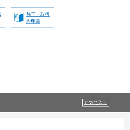
認
施工・取扱
説明書
お気に入り