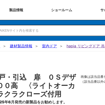
製品
情報
ショー
ルーム
サ
N
建材製品情報
室内ドア
hapia リビングドア 
戸・引込 扉 ０Ｓデザ
画像は該当品番
（該当品番以外
００高 〈ライトオーカ
ラクラクローズ付用
25年6月発売の新製品をお勧めします。