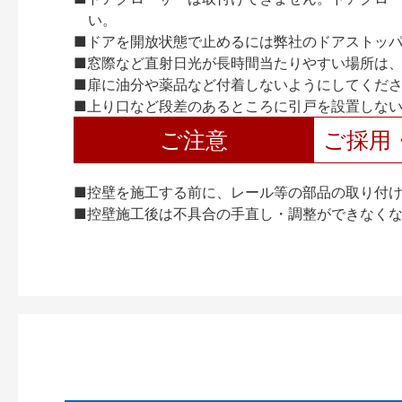
い。
■ドアを開放状態で止めるには弊社のドアストッ
■窓際など直射日光が長時間当たりやすい場所は
■扉に油分や薬品など付着しないようにしてくだ
■上り口など段差のあるところに引戸を設置しな
ご注意
ご採用
■控壁を施工する前に、レール等の部品の取り付
■控壁施工後は不具合の手直し・調整ができなく