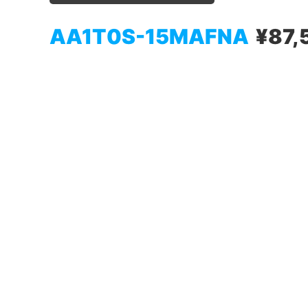
AA1T0S-15MAFNA
¥87,