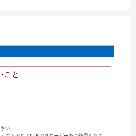
いこと
ださい。
ック）」のドアおよびドアクローザーをご使用くださ