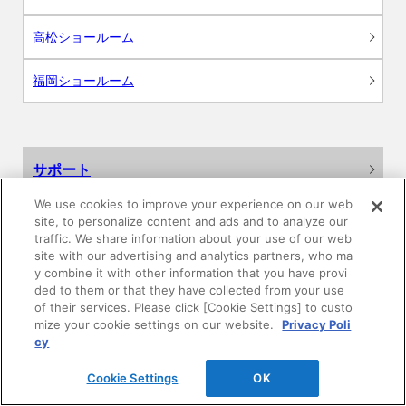
高松ショールーム
福岡ショールーム
サポート
We use cookies to improve your experience on our web
よくあるご質問
site, to personalize content and ads and to analyze our
traffic. We share information about your use of our web
カタログ閲覧・資料請求
site with our advertising and analytics partners, who ma
y combine it with other information that you have provi
ded to them or that they have collected from your use
各種データダウンロード
of their services. Please click [Cookie Settings] to custo
mize your cookie settings on our website.
Privacy Poli
cy
WEB見積・各種シミュレーション
Cookie Settings
OK
交換用部品の購入