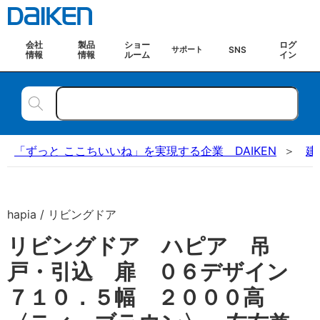
会社
製品
ショー
ログ
SNS
サポート
情報
情報
ルーム
イン
「ずっと ここちいいね」を実現する企業 DAIKEN
建
hapia / リビングドア
リビングドア ハピア 吊
戸・引込 扉 ０６デザイン
７１０．５幅 ２０００高