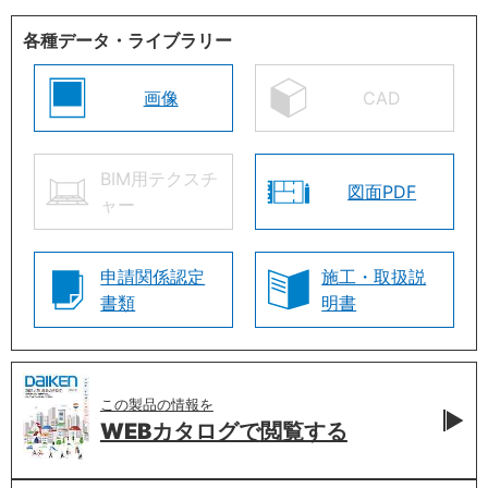
各種データ・ライブラリー
画像
CAD
BIM用テクスチ
図面PDF
ャー
申請関係認定
施工・取扱説
書類
明書
この製品の情報を
WEBカタログで
閲覧する