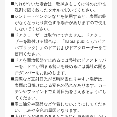
■汚れが付いた場合は、乾拭きもしくは薄めた中性
洗剤で固く絞ったタオルで拭いてください。
■シンナー・ベンジンなどを使用すると、表面の艶
がなくなったり変色する場合がありますので使用
しないでください。
■ドアクローザーは取付けできません。ドアクロー
ザーを取付ける場合は、「hapia public（ハピア
パブリック）」のドアおよびドアクローザーをご
使用ください。
■ドアを開放状態で止めるには弊社のドアストッパ
ーを、ドアが閉まる勢いを緩めるには弊社の開き
戸ダンパーをお勧めします。
■窓際など直射日光が長時間当たりやすい場所は、
表面の日焼けによる変色の恐れがあります。カー
テンやブラインドで直射日光をさえぎるようにし
てください。
■扉に油分や薬品など付着しないようにしてくださ
い。しみや変色の原因となります。
■上り口など段差のあるところに引戸を設置しない