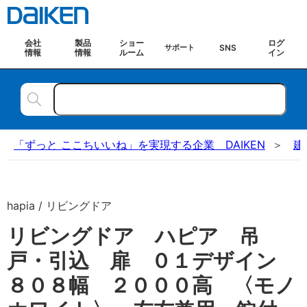
会社
製品
ショー
ログ
SNS
サポート
情報
情報
ルーム
イン
「ずっと ここちいいね」を実現する企業 DAIKEN
建
hapia / リビングドア
リビングドア ハピア 吊
戸・引込 扉 ０１デザイン
８０８幅 ２０００高 〈モノ