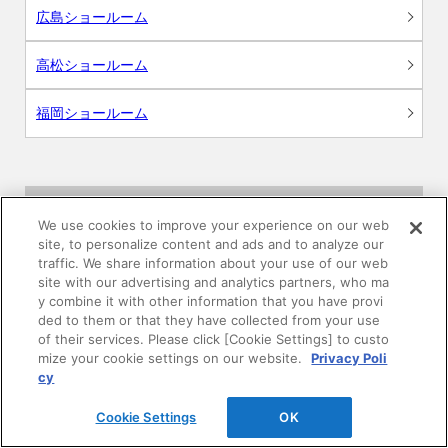
広島ショールーム
高松ショールーム
福岡ショールーム
サポート
We use cookies to improve your experience on our web
site, to personalize content and ads and to analyze our
よくあるご質問
traffic. We share information about your use of our web
site with our advertising and analytics partners, who ma
y combine it with other information that you have provi
カタログ閲覧・資料請求
ded to them or that they have collected from your use
of their services. Please click [Cookie Settings] to custo
各種データダウンロード
mize your cookie settings on our website.
Privacy Poli
cy
WEB見積・各種シミュレーション
Cookie Settings
OK