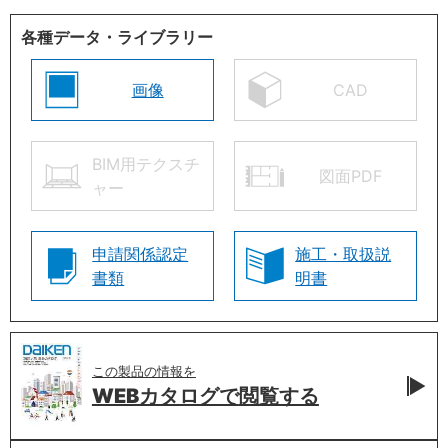
各種データ・ライブラリー
画像
CAD
BIM用テクスチ
図面PDF
ャー
申請関係認定
施工・取扱説
書類
明書
この製品の情報を
WEBカタログで
閲覧する