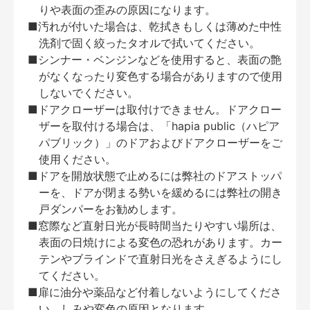
りや表面の歪みの原因になります。
■汚れが付いた場合は、乾拭きもしくは薄めた中性
洗剤で固く絞ったタオルで拭いてください。
■シンナー・ベンジンなどを使用すると、表面の艶
がなくなったり変色する場合がありますので使用
しないでください。
■ドアクローザーは取付けできません。ドアクロー
ザーを取付ける場合は、「hapia public（ハピア
パブリック）」のドアおよびドアクローザーをご
使用ください。
■ドアを開放状態で止めるには弊社のドアストッパ
ーを、ドアが閉まる勢いを緩めるには弊社の開き
戸ダンパーをお勧めします。
■窓際など直射日光が長時間当たりやすい場所は、
表面の日焼けによる変色の恐れがあります。カー
テンやブラインドで直射日光をさえぎるようにし
てください。
■扉に油分や薬品など付着しないようにしてくださ
い。しみや変色の原因となります。