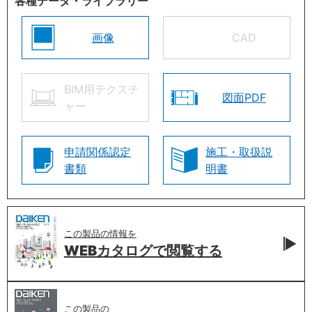
各種データ・ライブラリー
画像
CAD
BIM用テクスチ
図面PDF
ャー
申請関係認定
施工・取扱説
書類
明書
この製品の情報を
WEBカタログで
閲覧する
この製品の