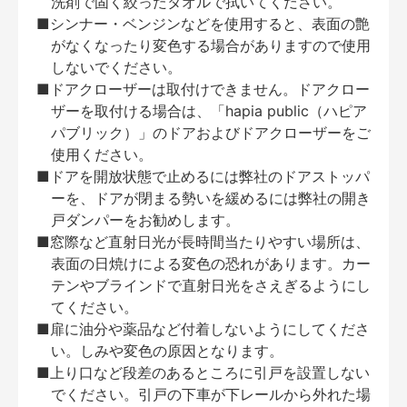
洗剤で固く絞ったタオルで拭いてください。
■シンナー・ベンジンなどを使用すると、表面の艶
がなくなったり変色する場合がありますので使用
しないでください。
■ドアクローザーは取付けできません。ドアクロー
ザーを取付ける場合は、「hapia public（ハピア
パブリック）」のドアおよびドアクローザーをご
使用ください。
■ドアを開放状態で止めるには弊社のドアストッパ
ーを、ドアが閉まる勢いを緩めるには弊社の開き
戸ダンパーをお勧めします。
■窓際など直射日光が長時間当たりやすい場所は、
表面の日焼けによる変色の恐れがあります。カー
テンやブラインドで直射日光をさえぎるようにし
てください。
■扉に油分や薬品など付着しないようにしてくださ
い。しみや変色の原因となります。
■上り口など段差のあるところに引戸を設置しない
でください。引戸の下車が下レールから外れた場