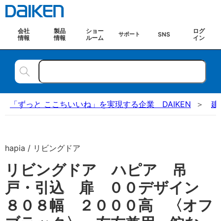
会社
製品
ショー
ログ
SNS
サポート
情報
情報
ルーム
イン
「ずっと ここちいいね」を実現する企業 DAIKEN
建
hapia / リビングドア
リビングドア ハピア 吊
戸・引込 扉 ００デザイン
８０８幅 ２０００高 〈オフ