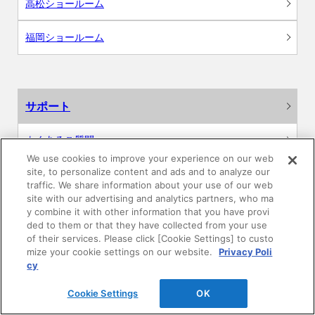
高松ショールーム
福岡ショールーム
サポート
よくあるご質問
We use cookies to improve your experience on our web
site, to personalize content and ads and to analyze our
カタログ閲覧・資料請求
traffic. We share information about your use of our web
site with our advertising and analytics partners, who ma
各種データダウンロード
y combine it with other information that you have provi
ded to them or that they have collected from your use
of their services. Please click [Cookie Settings] to custo
WEB見積・各種シミュレーション
mize your cookie settings on our website.
Privacy Poli
cy
交換用部品の購入
Cookie Settings
OK
修理・点検