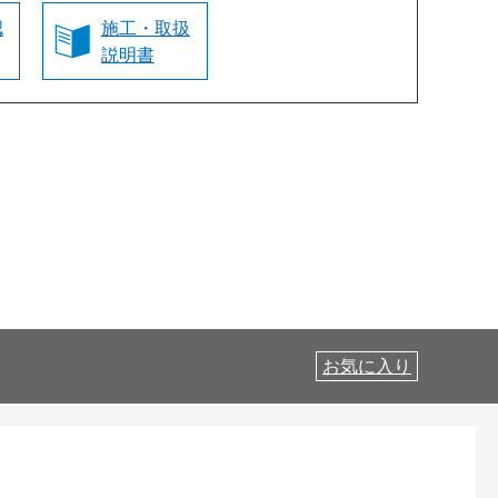
認
施工・取扱
説明書
お気に入り