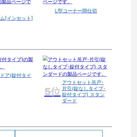
L型コーナー間仕切
ム[インセット]
ドア(錠付タイ
アウトセット吊戸･
片引(錠なしタイプ･
錠付タイプ) スタン
ダード