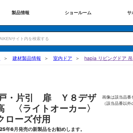
製品
情報
ショー
ルーム
サ
N
建材製品情報
室内ドア
hapia リビングドア 
戸・片引 扉 Ｙ８デザ
画像は該当品番
（該当品番以外
高 〈ライトオーカー〉
クローズ付用
25年6月発売の新製品をお勧めします。