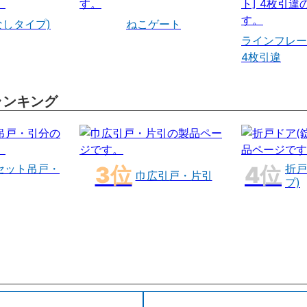
なしタイプ)
ねこゲート
ラインフレー
4枚引違
ランキング
セット吊戸・
折戸
巾広引戸・片引
プ)