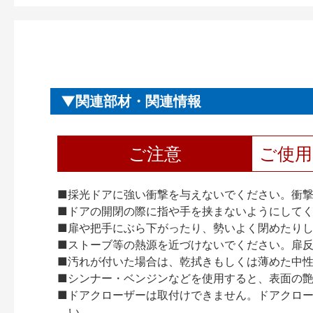
関連部材・関連情報
ご注意
ご使
■採光ドアに強い衝撃を与えないでください。衝
■ドアの開閉の際に指や手を挟まないようにして
■扉や把手にぶら下がったり、勢いよく閉めたり
■ストーブ等の熱源を近づけないでください。扉
■汚れが付いた場合は、乾拭きもしくは薄めた中
■シンナー・ベンジンなどを使用すると、表面の
■ドアクローザーは取付けできません。ドアクローザー
い。