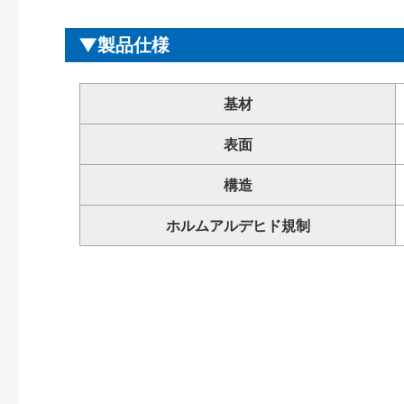
製品仕様
基材
表面
構造
ホルムアルデヒド規制