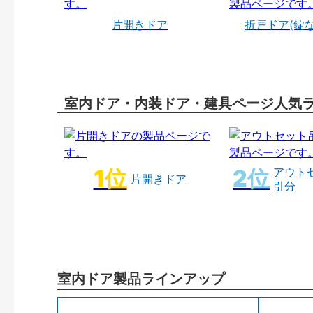
片開きドア
折戸ドア(錠
室内ドア・内装ドア・建具ページ人気
アウト
片開きドア
引分
室内ドア製品ラインアップ