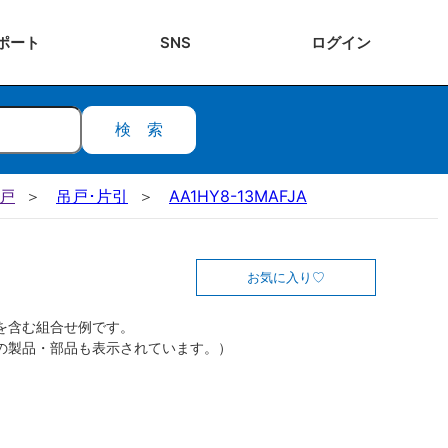
ポート
SNS
ログ
イン
検索
吊戸
吊戸･片引
AA1HY8-13MAFJA
お気に入り
を含む組合せ例です。
の製品・部品も表示されています。）