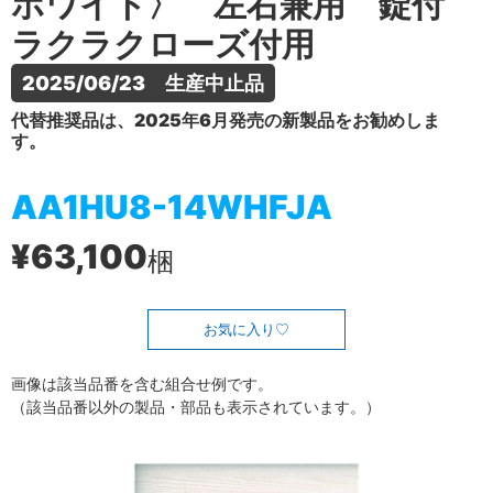
ホワイト〉 左右兼用 錠付
ラクラクローズ付用
2025/06/23　生産中止品
代替推奨品は、2025年6月発売の新製品をお勧めしま
す。
AA1HU8-14WHFJA
¥63,100
梱
お気に入り
画像は該当品番を含む組合せ例です。
（該当品番以外の製品・部品も表示されています。）