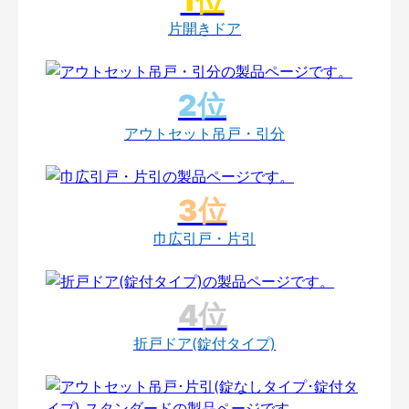
片開きドア
アウトセット吊戸・引分
巾広引戸・片引
折戸ドア(錠付タイプ)