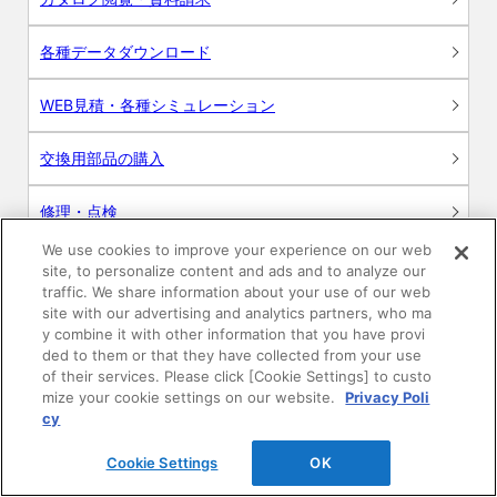
各種データダウンロード
WEB見積・各種シミュレーション
交換用部品の購入
修理・点検
We use cookies to improve your experience on our web
お問い合わせ
site, to personalize content and ads and to analyze our
traffic. We share information about your use of our web
ログイン
site with our advertising and analytics partners, who ma
y combine it with other information that you have provi
ded to them or that they have collected from your use
建築・設計関係者様向けサイト
of their services. Please click [Cookie Settings] to custo
mize your cookie settings on our website.
Privacy Poli
ユーザー登録サービス
cy
Cookie Settings
OK
WEB見積システム