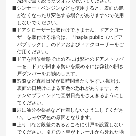
洗剤で固く絞ったタオルで拭いてください。
■シンナー・ベンジンなどを使用すると、表面の艶
がなくなったり変色する場合がありますので使用
しないでください。
■ドアクローザーは取付けできません。ドアクロー
ザーを取付ける場合は、「hapia public（ハピア
パブリック）」のドアおよびドアクローザーをご
使用ください。
■ドアを開放状態で止めるには弊社のドアストッパ
ーを、ドアが閉まる勢いを緩めるには弊社の開き
戸ダンパーをお勧めします。
■窓際など直射日光が長時間当たりやすい場所は、
表面の日焼けによる変色の恐れがあります。カー
テンやブラインドで直射日光をさえぎるようにし
てください。
■扉に油分や薬品など付着しないようにしてくださ
い。しみや変色の原因となります。
■上り口など段差のあるところに引戸を設置しない
でください。引戸の下車が下レールから外れた場