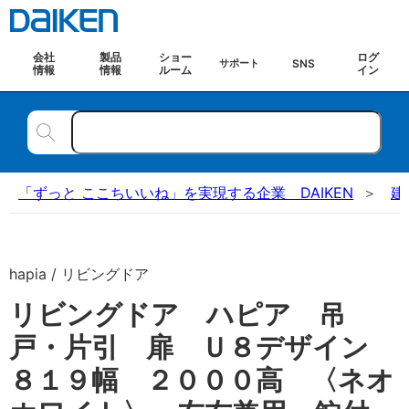
会社
製品
ショー
ログ
SNS
サポート
情報
情報
ルーム
イン
「ずっと ここちいいね」を実現する企業 DAIKEN
建
hapia / リビングドア
リビングドア ハピア 吊
戸・片引 扉 Ｕ８デザイン
８１９幅 ２０００高 〈ネオ