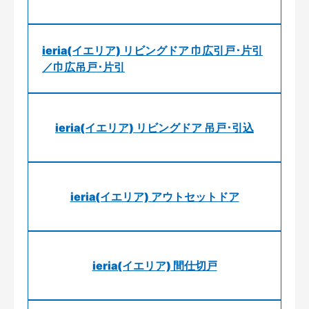
ieria(イエリア) リビングドア 巾広引戸･片引
／巾広吊戸･片引
ieria(イエリア) リビングドア 吊戸･引込
ieria(イエリア) アウトセットドア
ieria(イエリア) 間仕切戸