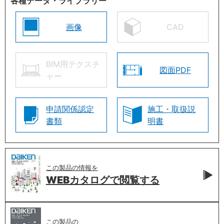
各種データ・ライブラリー
画像
CAD
BIM用テクスチ
図面PDF
ャー
申請関係認定
施工・取扱説
書類
明書
この製品の情報を
WEBカタログで
閲覧する
この製品の