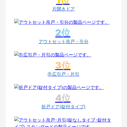
片開きドア
アウトセット吊戸・引分
巾広引戸・片引
折戸ドア(錠付タイプ)