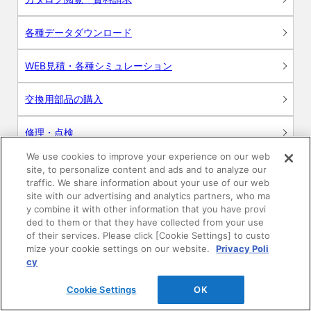
各種データダウンロード
WEB見積・各種シミュレーション
交換用部品の購入
修理・点検
We use cookies to improve your experience on our web
お問い合わせ
site, to personalize content and ads and to analyze our
traffic. We share information about your use of our web
ログイン
site with our advertising and analytics partners, who ma
y combine it with other information that you have provi
ded to them or that they have collected from your use
建築・設計関係者様向けサイト
of their services. Please click [Cookie Settings] to custo
mize your cookie settings on our website.
Privacy Poli
ユーザー登録サービス
cy
Cookie Settings
OK
WEB見積システム