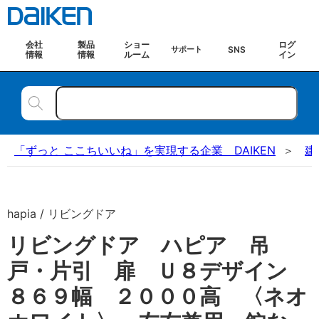
会社
製品
ショー
ログ
SNS
サポート
情報
情報
ルーム
イン
「ずっと ここちいいね」を実現する企業 DAIKEN
建
hapia / リビングドア
リビングドア ハピア 吊
戸・片引 扉 Ｕ８デザイン
８６９幅 ２０００高 〈ネオ