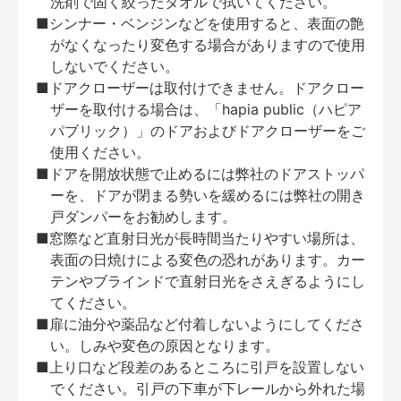
洗剤で固く絞ったタオルで拭いてください。
■シンナー・ベンジンなどを使用すると、表面の艶
がなくなったり変色する場合がありますので使用
しないでください。
■ドアクローザーは取付けできません。ドアクロー
ザーを取付ける場合は、「hapia public（ハピア
パブリック）」のドアおよびドアクローザーをご
使用ください。
■ドアを開放状態で止めるには弊社のドアストッパ
ーを、ドアが閉まる勢いを緩めるには弊社の開き
戸ダンパーをお勧めします。
■窓際など直射日光が長時間当たりやすい場所は、
表面の日焼けによる変色の恐れがあります。カー
テンやブラインドで直射日光をさえぎるようにし
てください。
■扉に油分や薬品など付着しないようにしてくださ
い。しみや変色の原因となります。
■上り口など段差のあるところに引戸を設置しない
でください。引戸の下車が下レールから外れた場