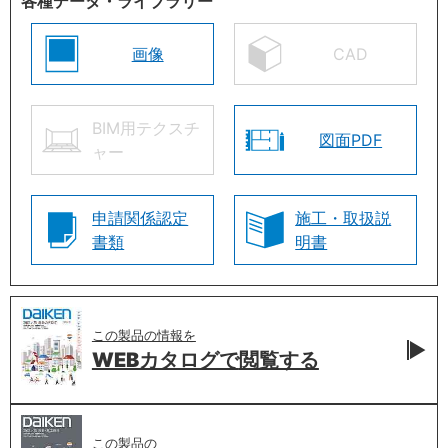
各種データ・ライブラリー
画像
CAD
BIM用テクスチ
図面PDF
ャー
申請関係認定
施工・取扱説
書類
明書
この製品の情報を
WEBカタログで
閲覧する
この製品の