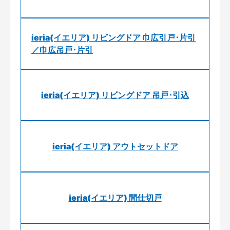
ieria(イエリア) リビングドア 巾広引戸･片引
／巾広吊戸･片引
ieria(イエリア) リビングドア 吊戸･引込
ieria(イエリア) アウトセットドア
ieria(イエリア) 間仕切戸