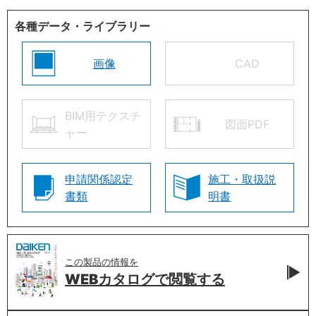
各種データ・ライブラリー
画像
CAD
BIM用テクスチ
図面PDF
ャー
申請関係認定
施工・取扱説
書類
明書
この製品の情報を
WEBカタログで
閲覧する