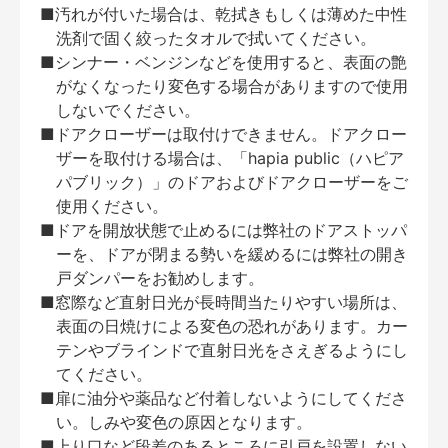
■汚れが付いた場合は、乾拭きもしくは薄めた中性
洗剤で固く絞ったタオルで拭いてください。
■シンナー・ベンジンなどを使用すると、表面の艶
がなくなったり変色する場合がありますので使用
しないでください。
■ドアクローザーは取付けできません。ドアクロー
ザーを取付ける場合は、「hapia public（ハピア
パブリック）」のドアおよびドアクローザーをご
使用ください。
■ドアを開放状態で止めるには弊社のドアストッパ
ーを、ドアが閉まる勢いを緩めるには弊社の開き
戸ダンパーをお勧めします。
■窓際など直射日光が長時間当たりやすい場所は、
表面の日焼けによる変色の恐れがあります。カー
テンやブラインドで直射日光をさえぎるようにし
てください。
■扉に油分や薬品など付着しないようにしてくださ
い。しみや変色の原因となります。
■上り口など段差のあるところに引戸を設置しない