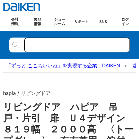
会社
製品
ショー
ログ
SNS
サポート
情報
情報
ルーム
イン
「ずっと ここちいいね」を実現する企業 DAIKEN
建
hapia / リビングドア
リビングドア ハピア 吊
戸・片引 扉 Ｕ４デザイン
８１９幅 ２０００高 〈トー