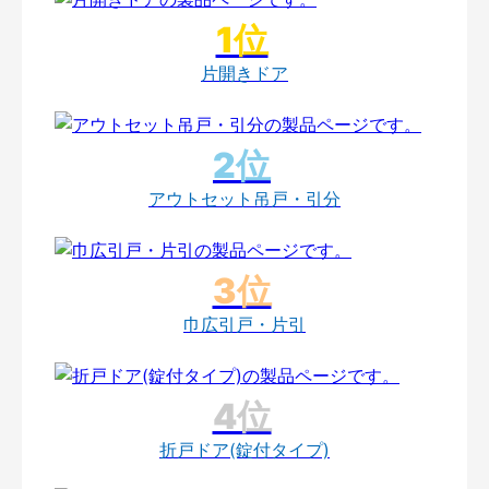
片開きドア
アウトセット吊戸・引分
巾広引戸・片引
折戸ドア(錠付タイプ)