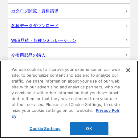
カタログ閲覧・資料請求
各種データダウンロード
WEB見積・各種シミュレーション
交換用部品の購入
We use cookies to improve your experience on our web
修理・点検
site, to personalize content and ads and to analyze our
traffic. We share information about your use of our web
お問い合わせ
site with our advertising and analytics partners, who ma
y combine it with other information that you have provi
ログイン
ded to them or that they have collected from your use
of their services. Please click [Cookie Settings] to custo
mize your cookie settings on our website.
Privacy Poli
建築・設計関係者様向けサイト
cy
ユーザー登録サービス
Cookie Settings
OK