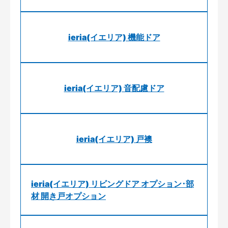
ieria(イエリア) 機能ドア
ieria(イエリア) 音配慮ドア
ieria(イエリア) 戸襖
ieria(イエリア) リビングドア オプション･部
材 開き戸オプション