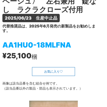
ベージュ〉 左右兼用 錠な
し ラクラクローズ付用
2025/06/23　生産中止品
代替推奨品は、2025年6月発売の新製品をお勧めしま
す。
AA1HU0-18MLFNA
¥25,100
梱
お気に入り
画像は該当品番を含む組合せ例です。
（該当品番以外の製品・部品も表示されています。）