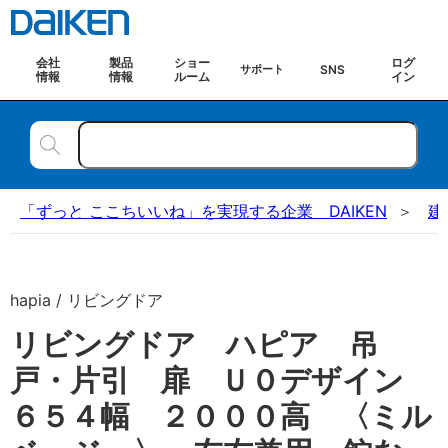
会社
製品
ショー
ログ
SNS
サポート
情報
情報
ルーム
イン
「ずっと ここちいいね」を実現する企業 DAIKEN
建
hapia / リビングドア
リビングドア ハピア 吊
戸・片引 扉 Ｕ０デザイン
６５４幅 ２０００高 〈ミル