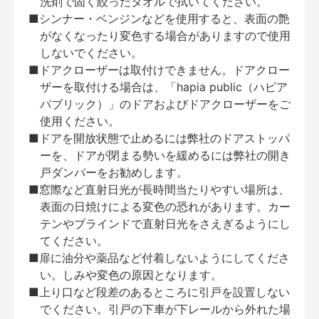
洗剤で固く絞ったタオルで拭いてください。
■シンナー・ベンジンなどを使用すると、表面の艶
がなくなったり変色する場合がありますので使用
しないでください。
■ドアクローザーは取付けできません。ドアクロー
ザーを取付ける場合は、「hapia public（ハピア
パブリック）」のドアおよびドアクローザーをご
使用ください。
■ドアを開放状態で止めるには弊社のドアストッパ
ーを、ドアが閉まる勢いを緩めるには弊社の開き
戸ダンパーをお勧めします。
■窓際など直射日光が長時間当たりやすい場所は、
表面の日焼けによる変色の恐れがあります。カー
テンやブラインドで直射日光をさえぎるようにし
てください。
■扉に油分や薬品など付着しないようにしてくださ
い。しみや変色の原因となります。
■上り口など段差のあるところに引戸を設置しない
でください。引戸の下車が下レールから外れた場