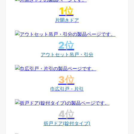
片開きドア
アウトセット吊戸・引分
巾広引戸・片引
折戸ドア(錠付タイプ)