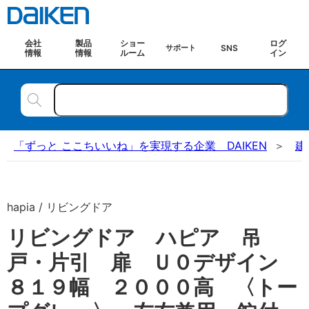
会社
製品
ショー
ログ
SNS
サポート
情報
情報
ルーム
イン
「ずっと ここちいいね」を実現する企業 DAIKEN
建
hapia / リビングドア
リビングドア ハピア 吊
戸・片引 扉 Ｕ０デザイン
８１９幅 ２０００高 〈トー