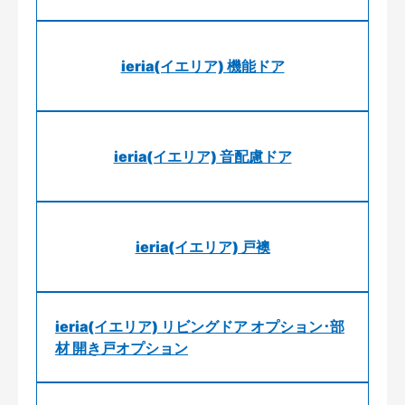
ieria(イエリア) 機能ドア
ieria(イエリア) 音配慮ドア
ieria(イエリア) 戸襖
ieria(イエリア) リビングドア オプション･部
材 開き戸オプション