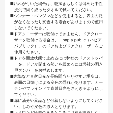
■汚れが付いた場合は、乾拭きもしくは薄めた中性
洗剤で固く絞ったタオルで拭いてください。
■シンナー・ベンジンなどを使用すると、表面の艶
がなくなったり変色する場合がありますので使用
しないでください。
■ドアクローザーは取付けできません。ドアクロー
ザーを取付ける場合は、「hapia public（ハピア
パブリック）」のドアおよびドアクローザーをご
使用ください。
■ドアを開放状態で止めるには弊社のドアストッパ
ーを、ドアが閉まる勢いを緩めるには弊社の開き
戸ダンパーをお勧めします。
■窓際など直射日光が長時間当たりやすい場所は、
表面の日焼けによる変色の恐れがあります。カー
テンやブラインドで直射日光をさえぎるようにし
てください。
■扉に油分や薬品など付着しないようにしてくださ
い。しみや変色の原因となります。
■上り口など段差のあるところに引戸を設置しない