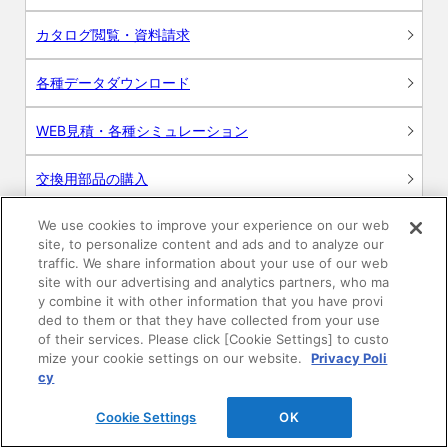
カタログ閲覧・資料請求
各種データダウンロード
WEB見積・各種シミュレーション
交換用部品の購入
We use cookies to improve your experience on our web
修理・点検
site, to personalize content and ads and to analyze our
traffic. We share information about your use of our web
お問い合わせ
site with our advertising and analytics partners, who ma
y combine it with other information that you have provi
ログイン
ded to them or that they have collected from your use
of their services. Please click [Cookie Settings] to custo
mize your cookie settings on our website.
Privacy Poli
建築・設計関係者様向けサイト
cy
ユーザー登録サービス
Cookie Settings
OK