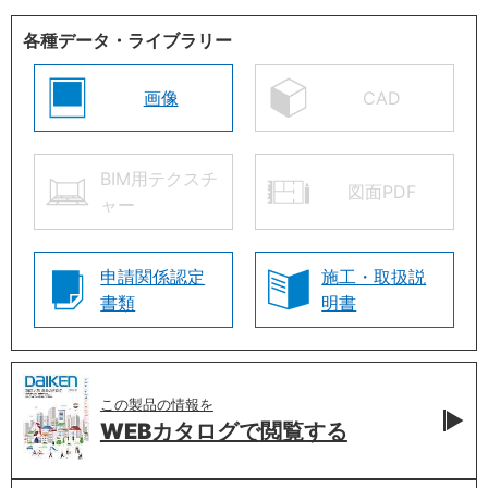
各種データ・ライブラリー
画像
CAD
BIM用テクスチ
図面PDF
ャー
申請関係認定
施工・取扱説
書類
明書
この製品の情報を
WEBカタログで
閲覧する