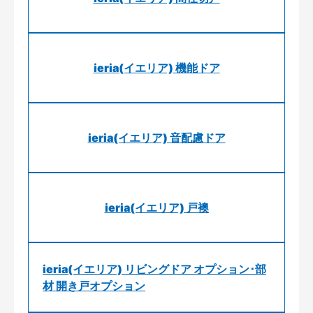
ieria(イエリア) 機能ドア
ieria(イエリア) 音配慮ドア
ieria(イエリア) 戸襖
ieria(イエリア) リビングドア オプション･部
材 開き戸オプション