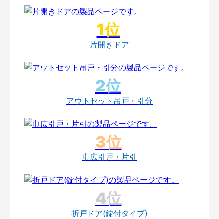
片開きドア
アウトセット吊戸・引分
巾広引戸・片引
折戸ドア(錠付タイプ)