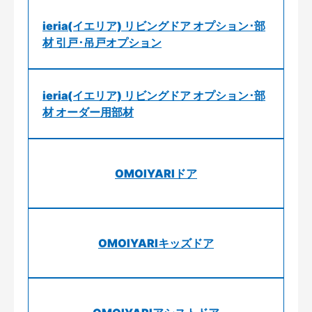
ieria(イエリア) リビングドア オプション･部
材 引戸･吊戸オプション
ieria(イエリア) リビングドア オプション･部
材 オーダー用部材
OMOIYARIドア
OMOIYARIキッズドア