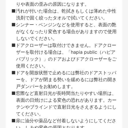
りや表面の歪みの原因になります。
■汚れが付いた場合は、乾拭きもしくは薄めた中性
洗剤で固く絞ったタオルで拭いてください。
■シンナー・ベンジンなどを使用すると、表面の艶
がなくなったり変色する場合がありますので使用
しないでください。
■ドアクローザーは取付けできません。ドアクロー
ザーを取付ける場合は、「hapia public（ハピア
パブリック）」のドアおよびドアクローザーをご
使用ください。
■ドアを開放状態で止めるには弊社のドアストッパ
ーを、ドアが閉まる勢いを緩めるには弊社の開き
戸ダンパーをお勧めします。
■窓際など直射日光が長時間当たりやすい場所は、
表面の日焼けによる変色の恐れがあります。カー
テンやブラインドで直射日光をさえぎるようにし
てください。
■扉に油分や薬品など付着しないようにしてくださ
い。しみや変色の原因となります。