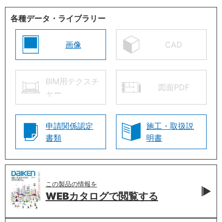
各種データ・ライブラリー
画像
CAD
BIM用テクスチ
図面PDF
ャー
申請関係認定
施工・取扱説
書類
明書
この製品の情報を
WEBカタログで
閲覧する