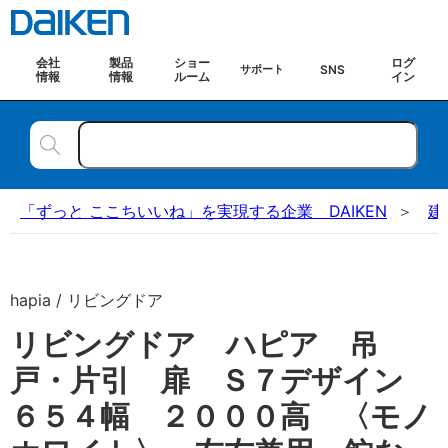
会社
製品
ショー
ログ
SNS
サポート
情報
情報
ルーム
イン
「ずっと ここちいいね」を実現する企業 DAIKEN
建
hapia / リビングドア
リビングドア ハピア 吊
戸・片引 扉 Ｓ７デザイン
６５４幅 ２０００高 〈モノ