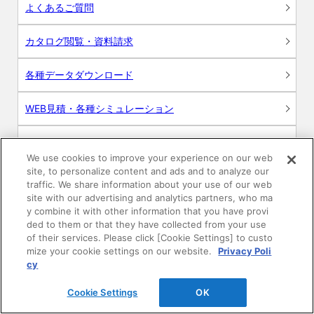
よくあるご質問
カタログ閲覧・資料請求
各種データダウンロード
WEB見積・各種シミュレーション
交換用部品の購入
We use cookies to improve your experience on our web
site, to personalize content and ads and to analyze our
修理・点検
traffic. We share information about your use of our web
site with our advertising and analytics partners, who ma
お問い合わせ
y combine it with other information that you have provi
ded to them or that they have collected from your use
of their services. Please click [Cookie Settings] to custo
ログイン
mize your cookie settings on our website.
Privacy Poli
cy
建築・設計関係者様向けサイト
Cookie Settings
OK
ユーザー登録サービス