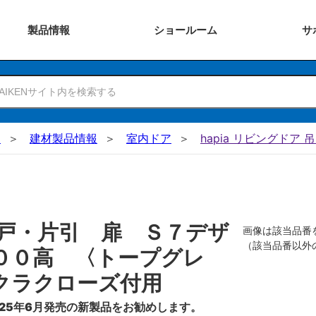
製品
情報
ショー
ルーム
サ
N
建材製品情報
室内ドア
hapia リビングドア 
戸・片引 扉 Ｓ７デザ
画像は該当品番
（該当品番以外
００高 〈トープグレ
クラクローズ付用
25年6月発売の新製品をお勧めします。