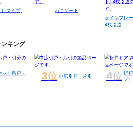
なしタイプ)
ねこゲート
ラインフレー
4枚引違
ランキング
セット吊戸・
折戸
巾広引戸・片引
プ)