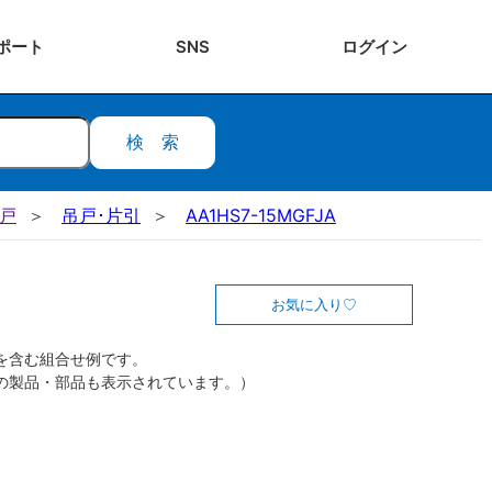
ポート
SNS
ログ
イン
検索
吊戸
吊戸･片引
AA1HS7-15MGFJA
お気に入り
を含む組合せ例です。
の製品・部品も表示されています。）