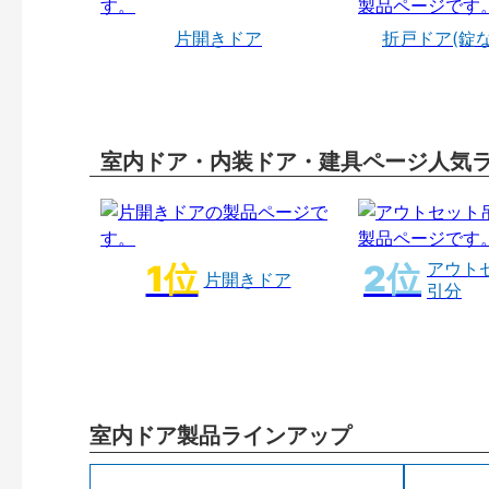
片開きドア
折戸ドア(錠
室内ドア・内装ドア・建具ページ人気
アウト
片開きドア
引分
室内ドア製品ラインアップ