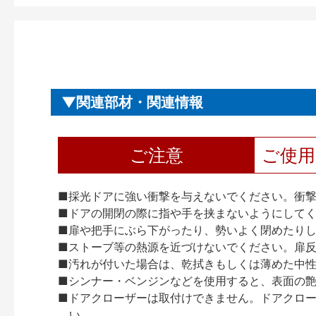
関連部材・関連情報
ご注意
ご使
■採光ドアに強い衝撃を与えないでください。衝
■ドアの開閉の際に指や手を挟まないようにして
■扉や把手にぶら下がったり、勢いよく閉めたり
■ストーブ等の熱源を近づけないでください。扉
■汚れが付いた場合は、乾拭きもしくは薄めた中
■シンナー・ベンジンなどを使用すると、表面の
■ドアクローザーは取付けできません。ドアクローザー
い。