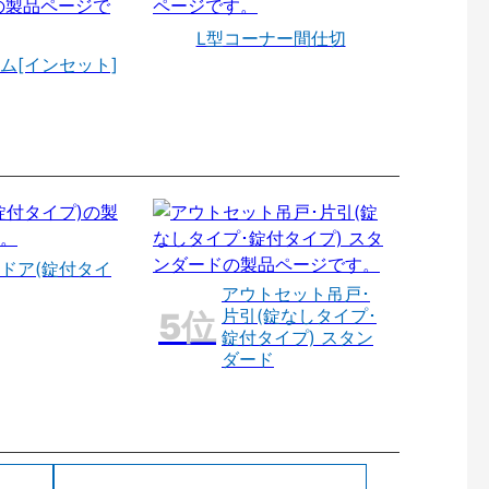
L型コーナー間仕切
ム[インセット]
ドア(錠付タイ
アウトセット吊戸･
片引(錠なしタイプ･
錠付タイプ) スタン
ダード