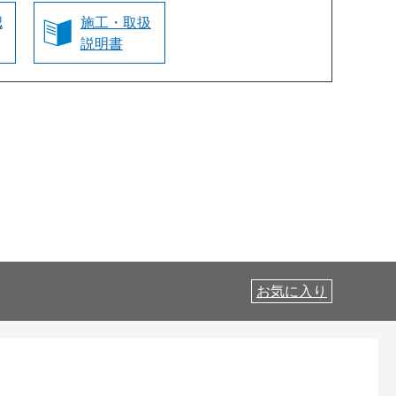
認
施工・取扱
説明書
お気に入り