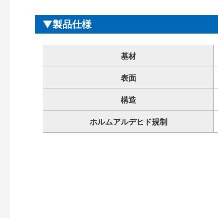
製品仕様
基材
表面
構造
ホルムアルデヒド規制