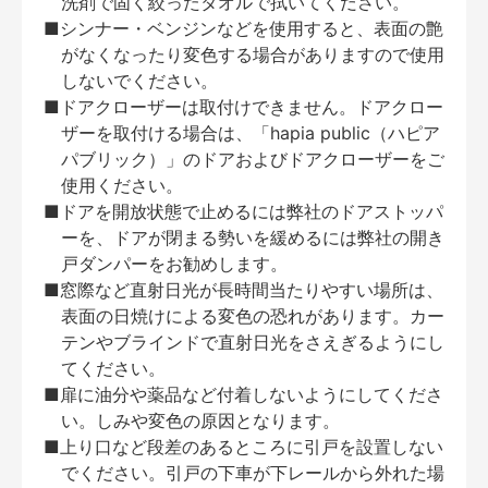
洗剤で固く絞ったタオルで拭いてください。
■シンナー・ベンジンなどを使用すると、表面の艶
がなくなったり変色する場合がありますので使用
しないでください。
■ドアクローザーは取付けできません。ドアクロー
ザーを取付ける場合は、「hapia public（ハピア
パブリック）」のドアおよびドアクローザーをご
使用ください。
■ドアを開放状態で止めるには弊社のドアストッパ
ーを、ドアが閉まる勢いを緩めるには弊社の開き
戸ダンパーをお勧めします。
■窓際など直射日光が長時間当たりやすい場所は、
表面の日焼けによる変色の恐れがあります。カー
テンやブラインドで直射日光をさえぎるようにし
てください。
■扉に油分や薬品など付着しないようにしてくださ
い。しみや変色の原因となります。
■上り口など段差のあるところに引戸を設置しない
でください。引戸の下車が下レールから外れた場