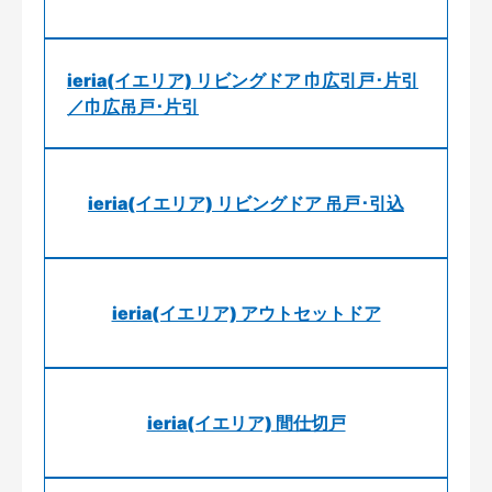
ieria(イエリア) リビングドア 巾広引戸･片引
／巾広吊戸･片引
ieria(イエリア) リビングドア 吊戸･引込
ieria(イエリア) アウトセットドア
ieria(イエリア) 間仕切戸