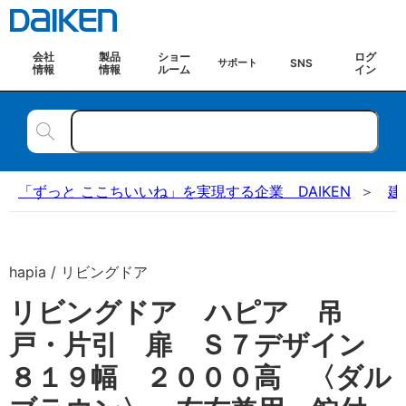
会社
製品
ショー
ログ
SNS
サポート
情報
情報
ルーム
イン
「ずっと ここちいいね」を実現する企業 DAIKEN
建
hapia / リビングドア
リビングドア ハピア 吊
戸・片引 扉 Ｓ７デザイン
８１９幅 ２０００高 〈ダル