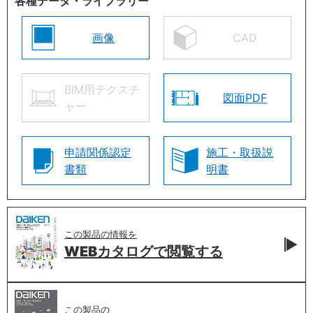
各種データ・ライブラリー
画像
CAD
BIM用テクスチ
図面PDF
ャー
申請関係認定
施工・取扱説
書類
明書
この製品の情報を
WEBカタログで
閲覧する
この製品の