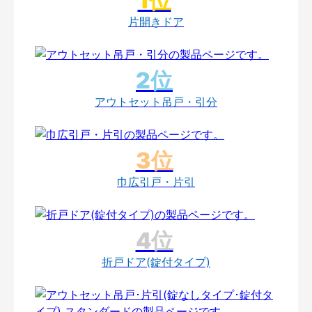
片開きドア
アウトセット吊戸・引分
巾広引戸・片引
折戸ドア(錠付タイプ)