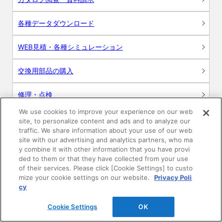
各種データダウンロード
WEB見積・各種シミュレーション
交換用部品の購入
修理・点検
We use cookies to improve your experience on our web
お問い合わせ
site, to personalize content and ads and to analyze our
traffic. We share information about your use of our web
ログイン
site with our advertising and analytics partners, who ma
y combine it with other information that you have provi
ded to them or that they have collected from your use
建築・設計関係者様向けサイト
of their services. Please click [Cookie Settings] to custo
mize your cookie settings on our website.
Privacy Poli
ユーザー登録サービス
cy
Cookie Settings
OK
WEB見積システム