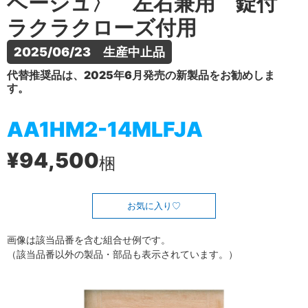
ベージュ〉 左右兼用 錠付
ラクラクローズ付用
2025/06/23　生産中止品
代替推奨品は、2025年6月発売の新製品をお勧めしま
す。
AA1HM2-14MLFJA
¥94,500
梱
お気に入り
画像は該当品番を含む組合せ例です。
（該当品番以外の製品・部品も表示されています。）