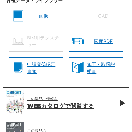
各種データ・ライブラリー
画像
CAD
BIM用テクスチ
図面PDF
ャー
申請関係認定
施工・取扱説
書類
明書
この製品の情報を
WEBカタログで
閲覧する
この製品の