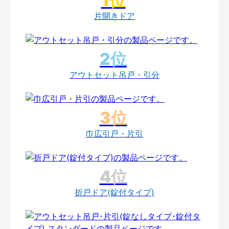
片開きドア
アウトセット吊戸・引分
巾広引戸・片引
折戸ドア(錠付タイプ)