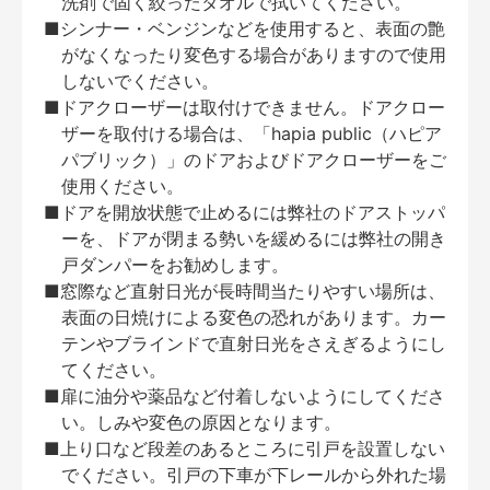
洗剤で固く絞ったタオルで拭いてください。
■シンナー・ベンジンなどを使用すると、表面の艶
がなくなったり変色する場合がありますので使用
しないでください。
■ドアクローザーは取付けできません。ドアクロー
ザーを取付ける場合は、「hapia public（ハピア
パブリック）」のドアおよびドアクローザーをご
使用ください。
■ドアを開放状態で止めるには弊社のドアストッパ
ーを、ドアが閉まる勢いを緩めるには弊社の開き
戸ダンパーをお勧めします。
■窓際など直射日光が長時間当たりやすい場所は、
表面の日焼けによる変色の恐れがあります。カー
テンやブラインドで直射日光をさえぎるようにし
てください。
■扉に油分や薬品など付着しないようにしてくださ
い。しみや変色の原因となります。
■上り口など段差のあるところに引戸を設置しない
でください。引戸の下車が下レールから外れた場