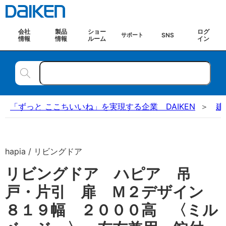
会社
製品
ショー
ログ
SNS
サポート
情報
情報
ルーム
イン
「ずっと ここちいいね」を実現する企業 DAIKEN
建
hapia / リビングドア
リビングドア ハピア 吊
戸・片引 扉 Ｍ２デザイン
８１９幅 ２０００高 〈ミル