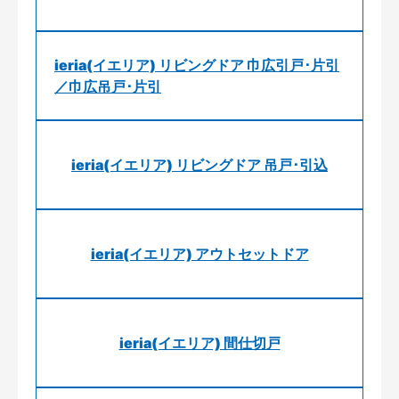
ieria(イエリア) リビングドア 巾広引戸･片引
／巾広吊戸･片引
ieria(イエリア) リビングドア 吊戸･引込
ieria(イエリア) アウトセットドア
ieria(イエリア) 間仕切戸