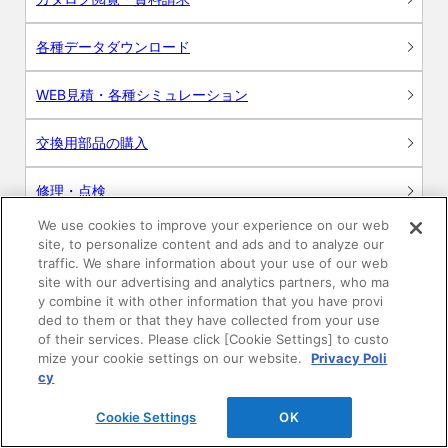
各種データダウンロード
WEB見積・各種シミュレーション
交換用部品の購入
修理・点検
We use cookies to improve your experience on our web
お問い合わせ
site, to personalize content and ads and to analyze our
traffic. We share information about your use of our web
ログイン
site with our advertising and analytics partners, who ma
y combine it with other information that you have provi
ded to them or that they have collected from your use
建築・設計関係者様向けサイト
of their services. Please click [Cookie Settings] to custo
mize your cookie settings on our website.
Privacy Poli
ユーザー登録サービス
cy
Cookie Settings
OK
WEB見積システム