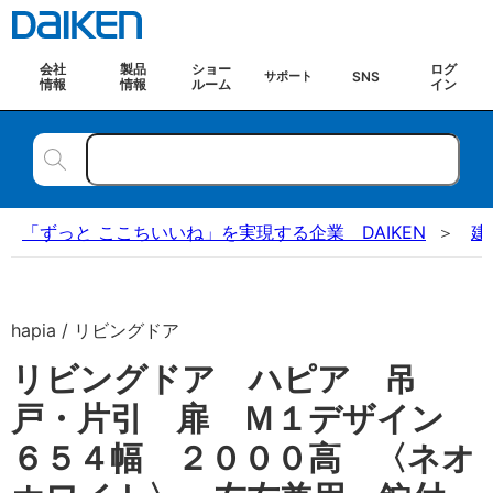
会社
製品
ショー
ログ
SNS
サポート
情報
情報
ルーム
イン
「ずっと ここちいいね」を実現する企業 DAIKEN
建
hapia / リビングドア
リビングドア ハピア 吊
戸・片引 扉 Ｍ１デザイン
６５４幅 ２０００高 〈ネオ