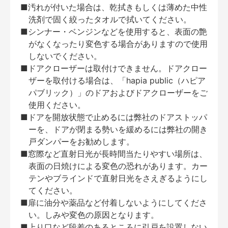
■汚れが付いた場合は、乾拭きもしくは薄めた中性
洗剤で固く絞ったタオルで拭いてください。
■シンナー・ベンジンなどを使用すると、表面の艶
がなくなったり変色する場合がありますので使用
しないでください。
■ドアクローザーは取付けできません。ドアクロー
ザーを取付ける場合は、「hapia public（ハピア
パブリック）」のドアおよびドアクローザーをご
使用ください。
■ドアを開放状態で止めるには弊社のドアストッパ
ーを、ドアが閉まる勢いを緩めるには弊社の開き
戸ダンパーをお勧めします。
■窓際など直射日光が長時間当たりやすい場所は、
表面の日焼けによる変色の恐れがあります。カー
テンやブラインドで直射日光をさえぎるようにし
てください。
■扉に油分や薬品など付着しないようにしてくださ
い。しみや変色の原因となります。
■上り口など段差のあるところに引戸を設置しない