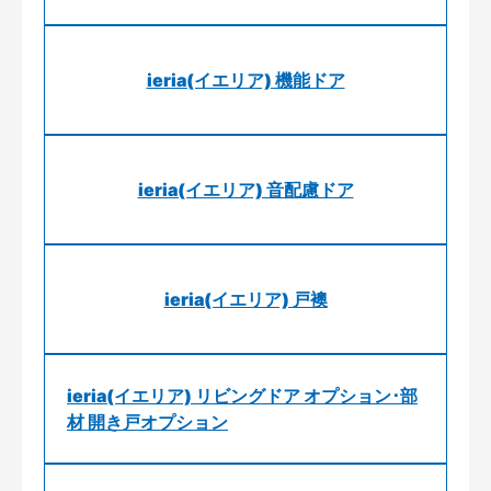
ieria(イエリア) 機能ドア
ieria(イエリア) 音配慮ドア
ieria(イエリア) 戸襖
ieria(イエリア) リビングドア オプション･部
材 開き戸オプション