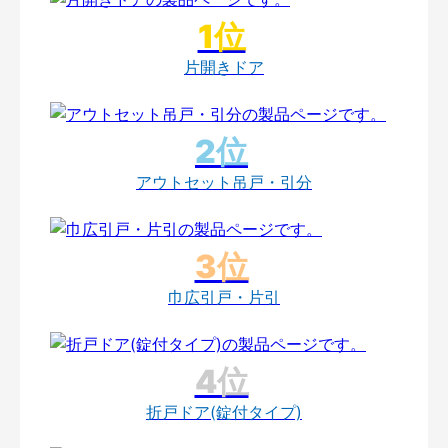
片開きドア
アウトセット吊戸・引分
巾広引戸・片引
折戸ドア(錠付タイプ)