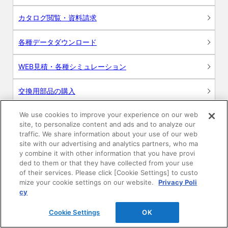
カタログ閲覧・資料請求
各種データダウンロード
WEB見積・各種シミュレーション
交換用部品の購入
We use cookies to improve your experience on our web
修理・点検
site, to personalize content and ads and to analyze our
traffic. We share information about your use of our web
お問い合わせ
site with our advertising and analytics partners, who ma
y combine it with other information that you have provi
ログイン
ded to them or that they have collected from your use
of their services. Please click [Cookie Settings] to custo
mize your cookie settings on our website.
Privacy Poli
建築・設計関係者様向けサイト
cy
ユーザー登録サービス
Cookie Settings
OK