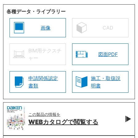
各種データ・ライブラリー
画像
CAD
BIM用テクスチ
図面PDF
ャー
申請関係認定
施工・取扱説
書類
明書
この製品の情報を
WEBカタログで
閲覧する