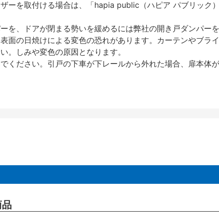
を取付ける場合は、「hapia public（ハピア パブリ
パーを、ドアが閉まる勢いを緩めるには弊社の開き戸ダンパー
、表面の日焼けによる変色の恐れがあります。カーテンやブラ
さい。しみや変色の原因となります。
いでください。引戸の下車が下レールから外れた場合、扉本体
商品