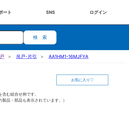
ポート
SNS
ログ
イン
検索
吊戸
吊戸･片引
AA1HM1-16MJFYA
お気に入り
を含む組合せ例です。
の製品・部品も表示されています。）