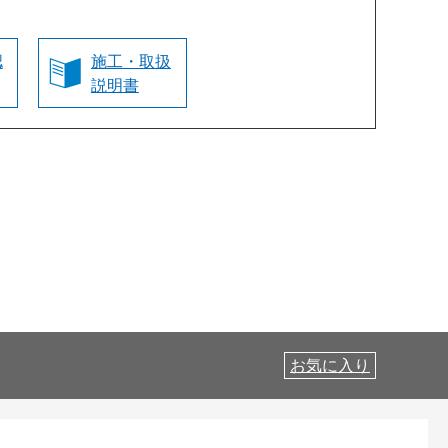
認
施工・取扱
説明書
お気に入り