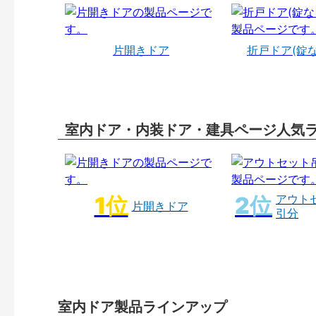
片開きドア
折戸ドア(錠
室内ドア・内装ドア・建具ページ人気
アウト
片開きドア
引分
室内ドア製品ラインアップ