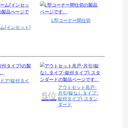
L型コーナー間仕切
ム[インセット]
ドア(錠付タイ
アウトセット吊戸･
片引(錠なしタイプ･
錠付タイプ) スタン
ダード