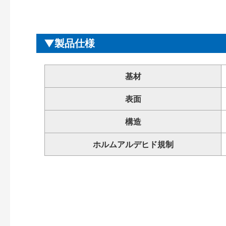
製品仕様
基材
表面
構造
ホルムアルデヒド規制