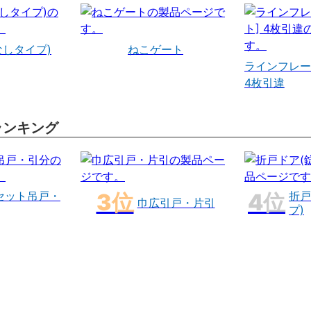
なしタイプ)
ねこゲート
ラインフレー
4枚引違
ランキング
セット吊戸・
折戸
巾広引戸・片引
プ)