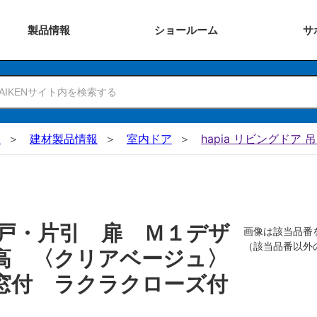
製品
情報
ショー
ルーム
サ
N
建材製品情報
室内ドア
hapia リビングドア 
戸・片引 扉 Ｍ１デザ
画像は該当品番
（該当品番以外
高 〈クリアベージュ〉
窓付 ラクラクローズ付