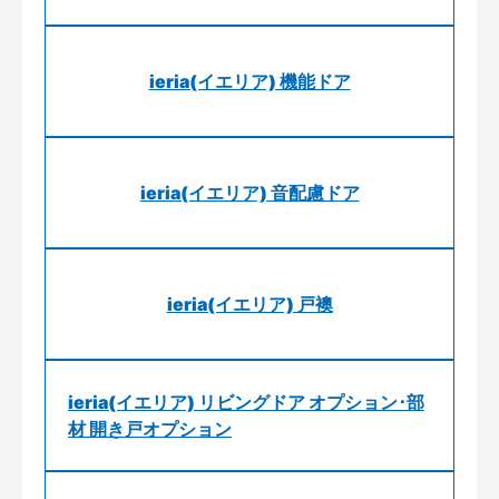
ieria(イエリア) 機能ドア
ieria(イエリア) 音配慮ドア
ieria(イエリア) 戸襖
ieria(イエリア) リビングドア オプション･部
材 開き戸オプション