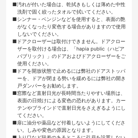
■汚れが付いた場合は、乾拭きもしくは薄めた中性
洗剤で固く絞ったタオルで拭いてください。
■シンナー・ベンジンなどを使用すると、表面の艶
がなくなったり変色する場合がありますので使用
しないでください。
■ドアクローザーは取付けできません。ドアクロー
ザーを取付ける場合は、「hapia public（ハピア
パブリック）」のドアおよびドアクローザーをご
使用ください。
■ドアを開放状態で止めるには弊社のドアストッパ
ーを、ドアが閉まる勢いを緩めるには弊社の開き
戸ダンパーをお勧めします。
■窓際など直射日光が長時間当たりやすい場所は、
表面の日焼けによる変色の恐れがあります。カー
テンやブラインドで直射日光をさえぎるようにし
てください。
■扉に油分や薬品など付着しないようにしてくださ
い。しみや変色の原因となります。
■上り口など段差のあるところに引戸を設置しない