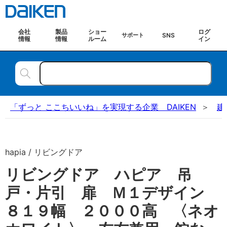
会社
製品
ショー
ログ
SNS
サポート
情報
情報
ルーム
イン
「ずっと ここちいいね」を実現する企業 DAIKEN
建
hapia / リビングドア
リビングドア ハピア 吊
戸・片引 扉 Ｍ１デザイン
８１９幅 ２０００高 〈ネオ