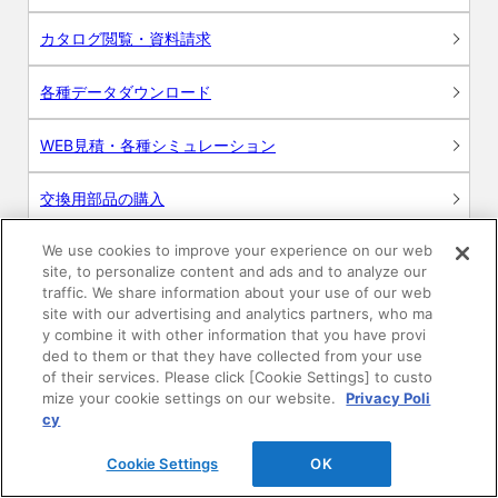
カタログ閲覧・資料請求
各種データダウンロード
WEB見積・各種シミュレーション
交換用部品の購入
We use cookies to improve your experience on our web
修理・点検
site, to personalize content and ads and to analyze our
traffic. We share information about your use of our web
お問い合わせ
site with our advertising and analytics partners, who ma
y combine it with other information that you have provi
ログイン
ded to them or that they have collected from your use
of their services. Please click [Cookie Settings] to custo
mize your cookie settings on our website.
Privacy Poli
建築・設計関係者様向けサイト
cy
ユーザー登録サービス
Cookie Settings
OK