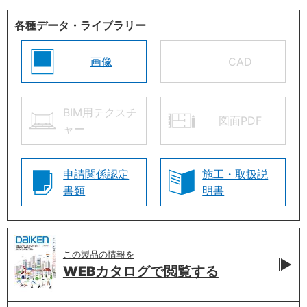
各種データ・ライブラリー
画像
CAD
BIM用テクスチ
図面PDF
ャー
申請関係認定
施工・取扱説
書類
明書
この製品の情報を
WEBカタログで
閲覧する