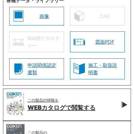
各種データ・ライブラリー
画像
CAD
BIM用テクスチ
図面PDF
ャー
申請関係認定
施工・取扱説
書類
明書
この製品の情報を
WEBカタログで
閲覧する
この製品の