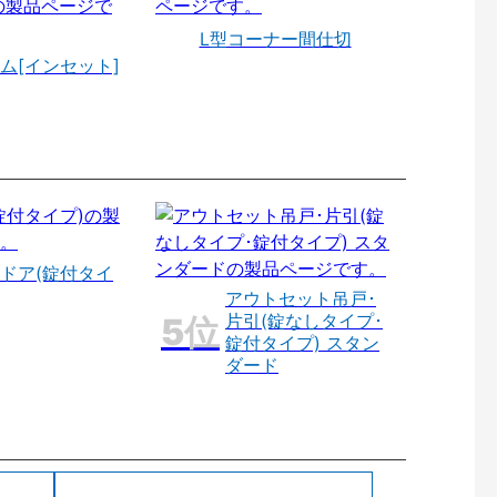
L型コーナー間仕切
ム[インセット]
ドア(錠付タイ
アウトセット吊戸･
片引(錠なしタイプ･
錠付タイプ) スタン
ダード