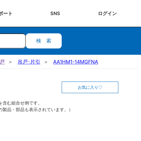
ポート
SNS
ログ
イン
検索
吊戸
吊戸･片引
AA1HM1-14MGFNA
お気に入り
を含む組合せ例です。
の製品・部品も表示されています。）