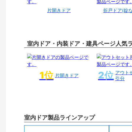
片開きドア
折戸ドア(錠
室内ドア・内装ドア・建具ページ人気
アウト
片開きドア
引分
室内ドア製品ラインアップ