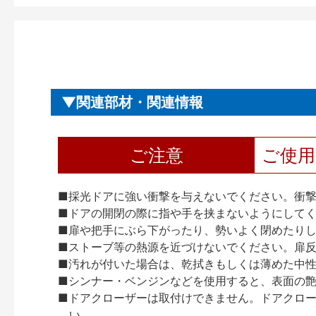
関連部材・関連情報
ご注意
ご使
■採光ドアに強い衝撃を与えないでください。衝
■ドアの開閉の際に指や手を挟まないようにして
■扉や把手にぶら下がったり、勢いよく閉めたり
■ストーブ等の熱源を近づけないでください。扉
■汚れが付いた場合は、乾拭きもしくは薄めた中
■シンナー・ベンジンなどを使用すると、表面の
■ドアクローザーは取付けできません。ドアクローザー
い。