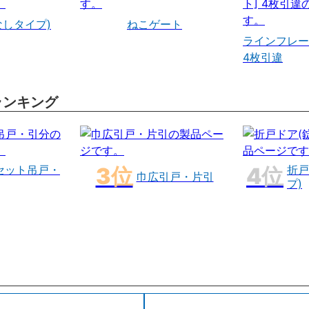
なしタイプ)
ねこゲート
ラインフレー
4枚引違
ランキング
セット吊戸・
折戸
巾広引戸・片引
プ)