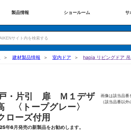
製品
情報
ショー
ルーム
サ
N
建材製品情報
室内ドア
hapia リビングドア 
戸・片引 扉 Ｍ１デザ
画像は該当品番
（該当品番以外
０高 〈トープグレー〉
クローズ付用
25年6月発売の新製品をお勧めします。