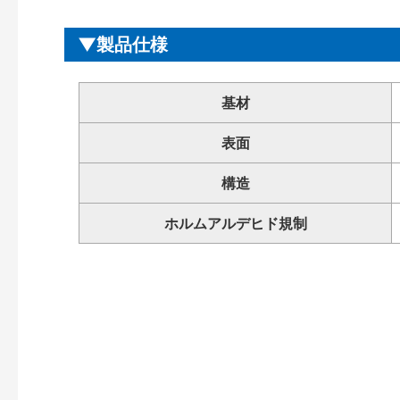
製品仕様
基材
表面
構造
ホルムアルデヒド規制