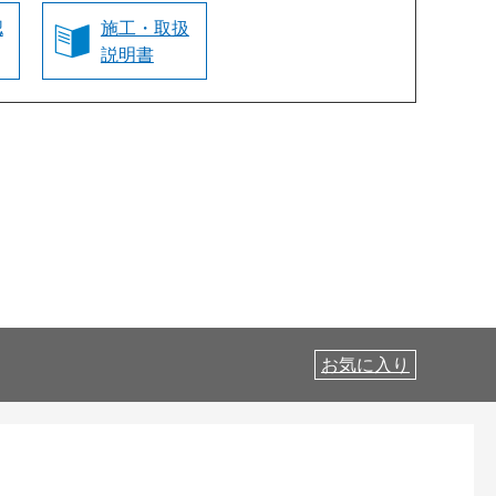
認
施工・取扱
説明書
お気に入り