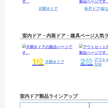
片開きドア
折戸ドア(錠
室内ドア・内装ドア・建具ページ人気
アウト
片開きドア
引分
室内ドア製品ラインアップ