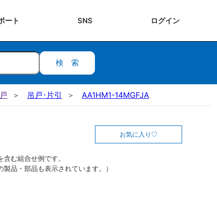
ポート
SNS
ログ
イン
検索
吊戸
吊戸･片引
AA1HM1-14MGFJA
お気に入り
を含む組合せ例です。
の製品・部品も表示されています。）