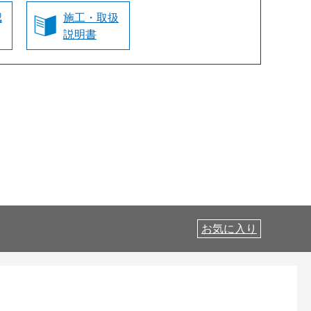
認
施工・取扱
説明書
お気に入り