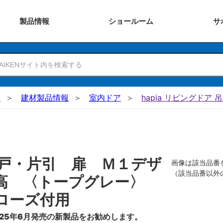
製品
情報
ショー
ルーム
サ
N
建材製品情報
室内ドア
hapia リビングドア 
戸・片引 扉 Ｍ１デザ
画像は該当品番
（該当品番以外
０高 〈トープグレー〉
ローズ付用
25年6月発売の新製品をお勧めします。