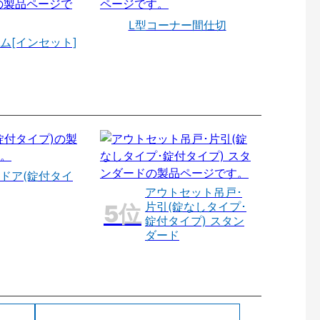
L型コーナー間仕切
ム[インセット]
ドア(錠付タイ
アウトセット吊戸･
片引(錠なしタイプ･
錠付タイプ) スタン
ダード