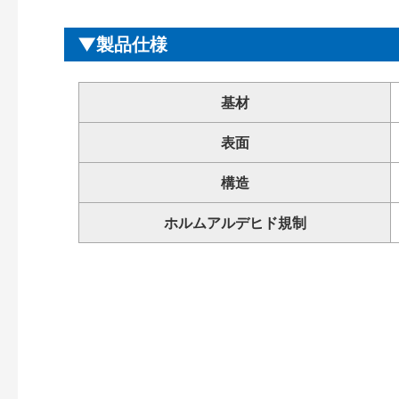
製品仕様
基材
表面
構造
ホルムアルデヒド規制