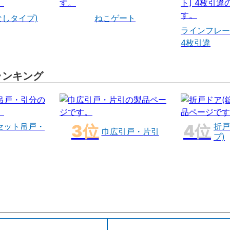
なしタイプ)
ねこゲート
ラインフレー
4枚引違
ランキング
セット吊戸・
折戸
巾広引戸・片引
プ)