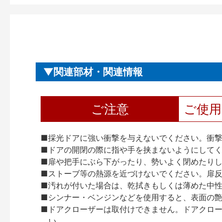
関連部材・関連情報
ご注意
ご使
■採光ドアに強い衝撃を与えないでください。衝
■ドアの開閉の際に指や手を挟まないようにして
■扉や把手にぶら下がったり、勢いよく閉めたり
■ストーブ等の熱源を近づけないでください。扉
■汚れが付いた場合は、乾拭きもしくは薄めた中
■シンナー・ベンジンなどを使用すると、表面の
■ドアクローザーは取付けできません。ドアクローザー
い。