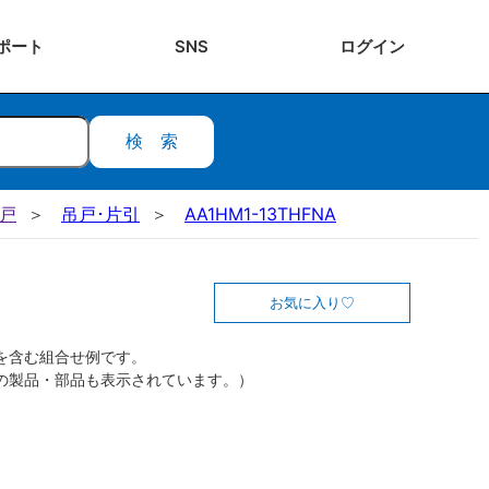
ポート
SNS
ログ
イン
検索
吊戸
吊戸･片引
AA1HM1-13THFNA
お気に入り
を含む組合せ例です。
の製品・部品も表示されています。）