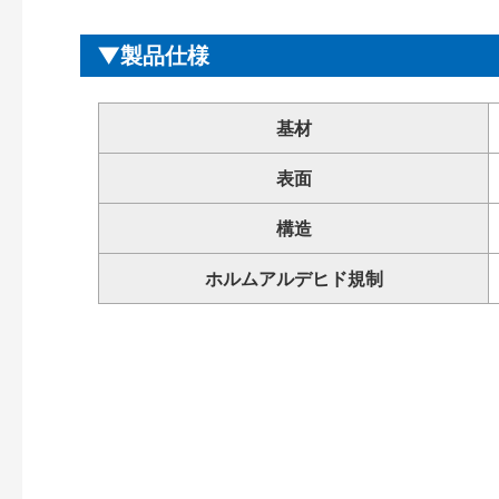
製品仕様
基材
表面
構造
ホルムアルデヒド規制