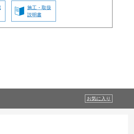
認
施工・取扱
説明書
お気に入り