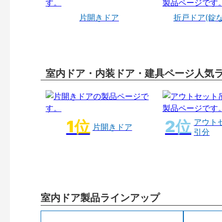
片開きドア
折戸ドア(錠
室内ドア・内装ドア・建具ページ人気
アウト
片開きドア
引分
室内ドア製品ラインアップ