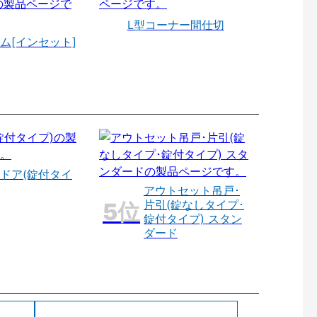
L型コーナー間仕切
ム[インセット]
ドア(錠付タイ
アウトセット吊戸･
片引(錠なしタイプ･
錠付タイプ) スタン
ダード