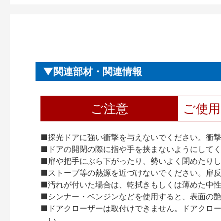
関連部材・関連情報
ご注意
ご使
■採光ドアに強い衝撃を与えないでください。衝
■ドアの開閉の際に指や手を挟まないようにして
■扉や把手にぶら下がったり、勢いよく閉めたり
■ストーブ等の熱源を近づけないでください。扉
■汚れが付いた場合は、乾拭きもしくは薄めた中
■シンナー・ベンジンなどを使用すると、表面の
■ドアクローザーは取付けできません。ドアクローザー
い。