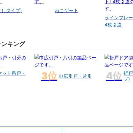
なしタイプ)
ねこゲート
ラインフレー
4枚引違
ランキング
セット吊戸・
折戸
巾広引戸・片引
プ)