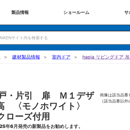
製品
情報
ショー
ルーム
サ
N
建材製品情報
室内ドア
hapia リビングドア 
戸・片引 扉 Ｍ１デザ
画像は該当品番
（該当品番以外
０高 〈モノホワイト〉
クローズ付用
25年6月発売の新製品をお勧めします。