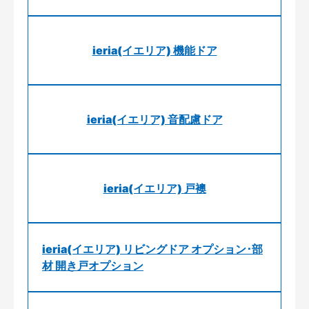
ieria(イエリア) 機能ドア
ieria(イエリア) 音配慮ドア
ieria(イエリア) 戸襖
ieria(イエリア) リビングドア オプション･部
材 開き戸オプション