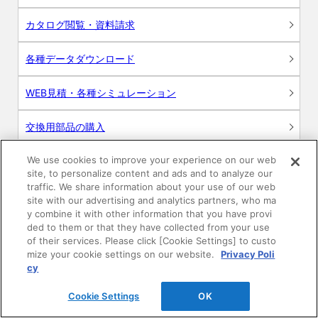
カタログ閲覧・資料請求
各種データダウンロード
WEB見積・各種シミュレーション
交換用部品の購入
We use cookies to improve your experience on our web
修理・点検
site, to personalize content and ads and to analyze our
traffic. We share information about your use of our web
お問い合わせ
site with our advertising and analytics partners, who ma
y combine it with other information that you have provi
ログイン
ded to them or that they have collected from your use
of their services. Please click [Cookie Settings] to custo
mize your cookie settings on our website.
Privacy Poli
建築・設計関係者様向けサイト
cy
ユーザー登録サービス
Cookie Settings
OK