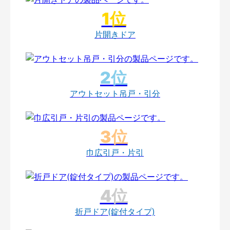
片開きドア
アウトセット吊戸・引分
巾広引戸・片引
折戸ドア(錠付タイプ)