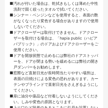
■汚れが付いた場合は、乾拭きもしくは薄めた中性
洗剤で固く絞ったタオルで拭いてください。
■シンナー・ベンジンなどを使用すると、表面の艶
がなくなったり変色する場合がありますので使用
しないでください。
■ドアクローザーは取付けできません。ドアクロー
ザーを取付ける場合は、「hapia public（ハピア
パブリック）」のドアおよびドアクローザーをご
使用ください。
■ドアを開放状態で止めるには弊社のドアストッパ
ーを、ドアが閉まる勢いを緩めるには弊社の開き
戸ダンパーをお勧めします。
■窓際など直射日光が長時間当たりやすい場所は、
表面の日焼けによる変色の恐れがあります。カー
テンやブラインドで直射日光をさえぎるようにし
てください。
■扉に油分や薬品など付着しないようにしてくださ
い。しみや変色の原因となります。
■上り口など段差のあるところに引戸を設置しない