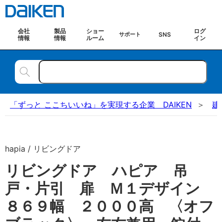
会社
製品
ショー
ログ
SNS
サポート
情報
情報
ルーム
イン
「ずっと ここちいいね」を実現する企業 DAIKEN
建
hapia / リビングドア
リビングドア ハピア 吊
戸・片引 扉 Ｍ１デザイン
８６９幅 ２０００高 〈オフ