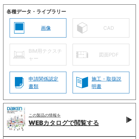
各種データ・ライブラリー
画像
CAD
BIM用テクスチ
図面PDF
ャー
申請関係認定
施工・取扱説
書類
明書
この製品の情報を
WEBカタログで
閲覧する