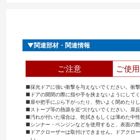
関連部材・関連情報
ご注意
ご使
■採光ドアに強い衝撃を与えないでください。衝
■ドアの開閉の際に指や手を挟まないようにして
■扉や把手にぶら下がったり、勢いよく閉めたり
■ストーブ等の熱源を近づけないでください。扉
■汚れが付いた場合は、乾拭きもしくは薄めた中
■シンナー・ベンジンなどを使用すると、表面の
■ドアクローザーは取付けできません。ドアクローザー
い。