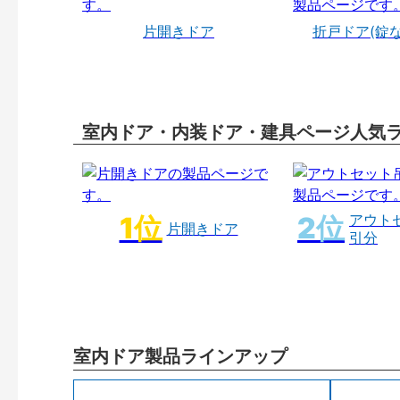
片開きドア
折戸ドア(錠
室内ドア・内装ドア・建具ページ人気
アウト
片開きドア
引分
室内ドア製品ラインアップ