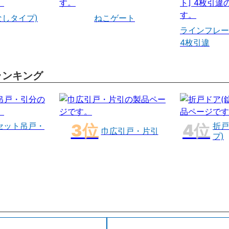
なしタイプ)
ねこゲート
ラインフレー
4枚引違
ランキング
セット吊戸・
折戸
巾広引戸・片引
プ)