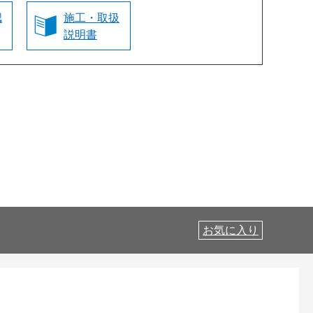
認
施工・取扱
説明書
お気に入り