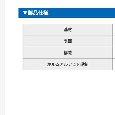
製品仕様
基材
表面
構造
ホルムアルデヒド規制