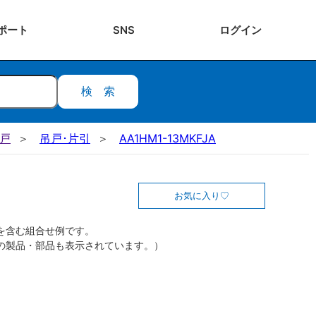
ポート
SNS
ログ
イン
検索
吊戸
吊戸･片引
AA1HM1-13MKFJA
お気に入り
を含む組合せ例です。
の製品・部品も表示されています。）