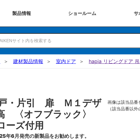
製品
情報
ショー
ルーム
サ
N
建材製品情報
室内ドア
hapia リビングドア 
戸・片引 扉 Ｍ１デザ
画像は該当品番
（該当品番以外
０高 〈オフブラック〉
ローズ付用
25年6月発売の新製品をお勧めします。