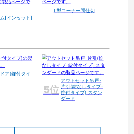
L型コーナー間仕切
ム[インセット]
ドア(錠付タイ
アウトセット吊戸･
片引(錠なしタイプ･
錠付タイプ) スタン
ダード