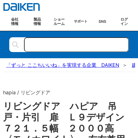
会社
製品
ショー
ログ
SNS
サポート
情報
情報
ルーム
イン
「ずっと ここちいいね」を実現する企業 DAIKEN
建
hapia / リビングドア
リビングドア ハピア 吊
戸・片引 扉 Ｌ９デザイン
７２１．５幅 ２０００高