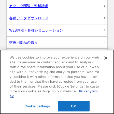
カタログ閲覧・資料請求
各種データダウンロード
WEB見積・各種シミュレーション
交換用部品の購入
修理・点検
We use cookies to improve your experience on our web
site, to personalize content and ads and to analyze our
お問い合わせ
traffic. We share information about your use of our web
site with our advertising and analytics partners, who ma
y combine it with other information that you have provi
ログイン
ded to them or that they have collected from your use
of their services. Please click [Cookie Settings] to custo
建築・設計関係者様向けサイト
mize your cookie settings on our website.
Privacy Poli
cy
ユーザー登録サービス
Cookie Settings
OK