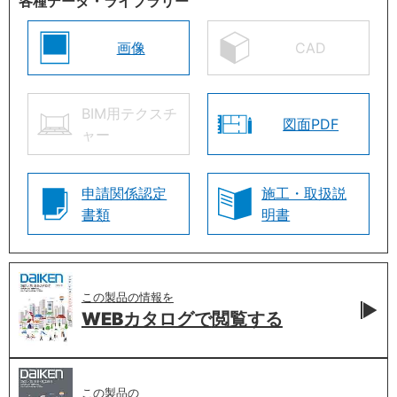
各種データ・ライブラリー
画像
CAD
BIM用テクスチ
図面PDF
ャー
申請関係認定
施工・取扱説
書類
明書
この製品の情報を
WEBカタログで
閲覧する
この製品の