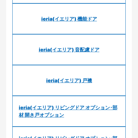
ieria(イエリア) 機能ドア
ieria(イエリア) 音配慮ドア
ieria(イエリア) 戸襖
ieria(イエリア) リビングドア オプション･部
材 開き戸オプション