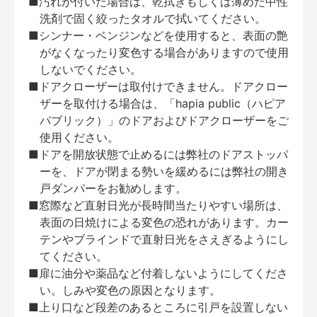
■汚れが付いた場合は、乾拭きもしくは薄めた中性
洗剤で固く絞ったタオルで拭いてください。
■シンナー・ベンジンなどを使用すると、表面の艶
がなくなったり変色する場合がありますので使用
しないでください。
■ドアクローザーは取付けできません。ドアクロー
ザーを取付ける場合は、「hapia public（ハピア
パブリック）」のドアおよびドアクローザーをご
使用ください。
■ドアを開放状態で止めるには弊社のドアストッパ
ーを、ドアが閉まる勢いを緩めるには弊社の開き
戸ダンパーをお勧めします。
■窓際など直射日光が長時間当たりやすい場所は、
表面の日焼けによる変色の恐れがあります。カー
テンやブラインドで直射日光をさえぎるようにし
てください。
■扉に油分や薬品など付着しないようにしてくださ
い。しみや変色の原因となります。
■上り口など段差のあるところに引戸を設置しない