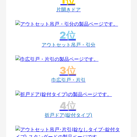
片開きドア
アウトセット吊戸・引分
巾広引戸・片引
折戸ドア(錠付タイプ)