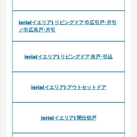
ieria(イエリア) リビングドア 巾広引戸･片引
／巾広吊戸･片引
ieria(イエリア) リビングドア 吊戸･引込
ieria(イエリア) アウトセットドア
ieria(イエリア) 間仕切戸