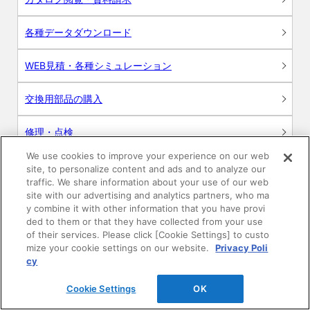
各種データダウンロード
WEB見積・各種シミュレーション
交換用部品の購入
修理・点検
We use cookies to improve your experience on our web
お問い合わせ
site, to personalize content and ads and to analyze our
traffic. We share information about your use of our web
ログイン
site with our advertising and analytics partners, who ma
y combine it with other information that you have provi
ded to them or that they have collected from your use
建築・設計関係者様向けサイト
of their services. Please click [Cookie Settings] to custo
mize your cookie settings on our website.
Privacy Poli
ユーザー登録サービス
cy
Cookie Settings
OK
WEB見積システム