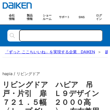
会社
製品
ショー
ログ
SNS
サポート
情報
情報
ルーム
イン
「ずっと ここちいいね」を実現する企業 DAIKEN
建
hapia / リビングドア
リビングドア ハピア 吊
戸・片引 扉 Ｌ９デザイン
７２１．５幅 ２０００高