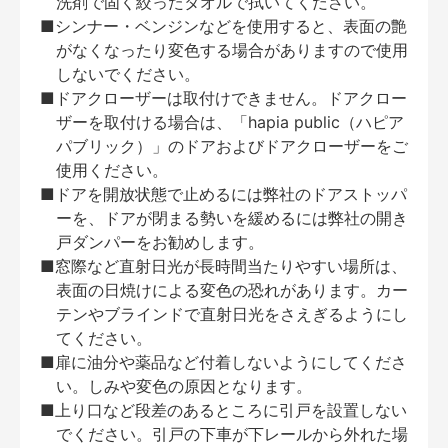
洗剤で固く絞ったタオルで拭いてください。
■シンナー・ベンジンなどを使用すると、表面の艶
がなくなったり変色する場合がありますので使用
しないでください。
■ドアクローザーは取付けできません。ドアクロー
ザーを取付ける場合は、「hapia public（ハピア
パブリック）」のドアおよびドアクローザーをご
使用ください。
■ドアを開放状態で止めるには弊社のドアストッパ
ーを、ドアが閉まる勢いを緩めるには弊社の開き
戸ダンパーをお勧めします。
■窓際など直射日光が長時間当たりやすい場所は、
表面の日焼けによる変色の恐れがあります。カー
テンやブラインドで直射日光をさえぎるようにし
てください。
■扉に油分や薬品など付着しないようにしてくださ
い。しみや変色の原因となります。
■上り口など段差のあるところに引戸を設置しない
でください。引戸の下車が下レールから外れた場