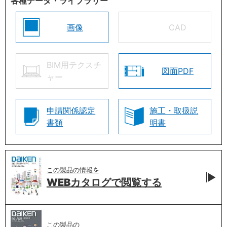
各種データ・ライブラリー
画像
CAD
BIM用テクスチ
図面PDF
ャー
申請関係認定
施工・取扱説
書類
明書
この製品の情報を
WEBカタログで
閲覧する
この製品の