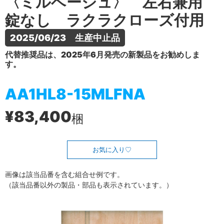
〈ミルベージュ〉 左右兼用
錠なし ラクラクローズ付用
2025/06/23　生産中止品
代替推奨品は、2025年6月発売の新製品をお勧めしま
す。
AA1HL8-15MLFNA
¥83,400
梱
お気に入り
画像は該当品番を含む組合せ例です。
（該当品番以外の製品・部品も表示されています。）