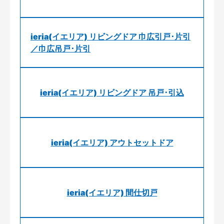
ieria(イエリア) リビングドア 巾広引戸･片引
／巾広吊戸･片引
ieria(イエリア) リビングドア 吊戸･引込
ieria(イエリア) アウトセットドア
ieria(イエリア) 間仕切戸