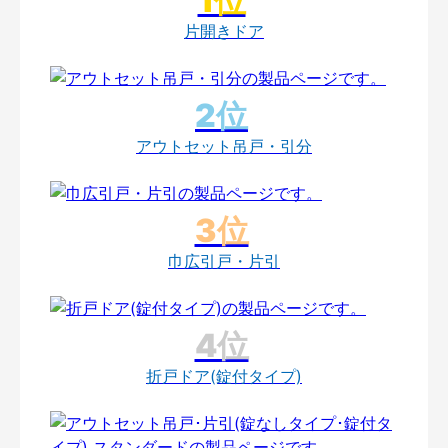
片開きドア
アウトセット吊戸・引分
巾広引戸・片引
折戸ドア(錠付タイプ)