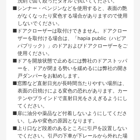
洗剤で固く絞ったタオルで拭いてください。
■シンナー・ベンジンなどを使用すると、表面の艶
がなくなったり変色する場合がありますので使用
しないでください。
■ドアクローザーは取付けできません。ドアクロー
ザーを取付ける場合は、「hapia public（ハピア
パブリック）」のドアおよびドアクローザーをご
使用ください。
■ドアを開放状態で止めるには弊社のドアストッパ
ーを、ドアが閉まる勢いを緩めるには弊社の開き
戸ダンパーをお勧めします。
■窓際など直射日光が長時間当たりやすい場所は、
表面の日焼けによる変色の恐れがあります。カー
テンやブラインドで直射日光をさえぎるようにし
てください。
■扉に油分や薬品など付着しないようにしてくださ
い。しみや変色の原因となります。
■上り口など段差のあるところに引戸を設置しない
でください。引戸の下車が下レールから外れた場