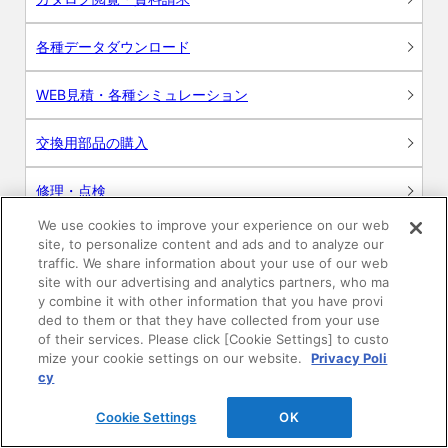
各種データダウンロード
WEB見積・各種シミュレーション
交換用部品の購入
修理・点検
We use cookies to improve your experience on our web
お問い合わせ
site, to personalize content and ads and to analyze our
traffic. We share information about your use of our web
ログイン
site with our advertising and analytics partners, who ma
y combine it with other information that you have provi
ded to them or that they have collected from your use
建築・設計関係者様向けサイト
of their services. Please click [Cookie Settings] to custo
mize your cookie settings on our website.
Privacy Poli
ユーザー登録サービス
cy
Cookie Settings
OK
WEB見積システム