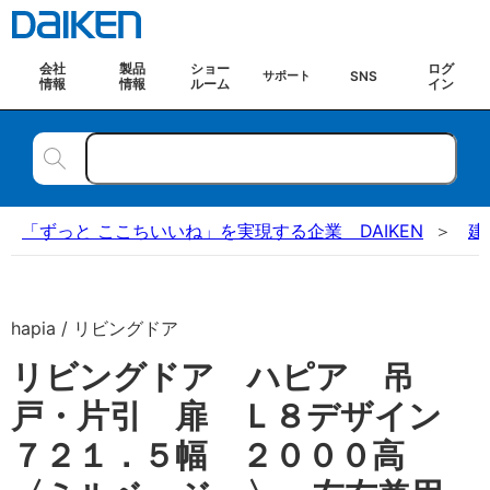
会社
製品
ショー
ログ
SNS
サポート
情報
情報
ルーム
イン
「ずっと ここちいいね」を実現する企業 DAIKEN
建
hapia / リビングドア
リビングドア ハピア 吊
戸・片引 扉 Ｌ８デザイン
７２１．５幅 ２０００高