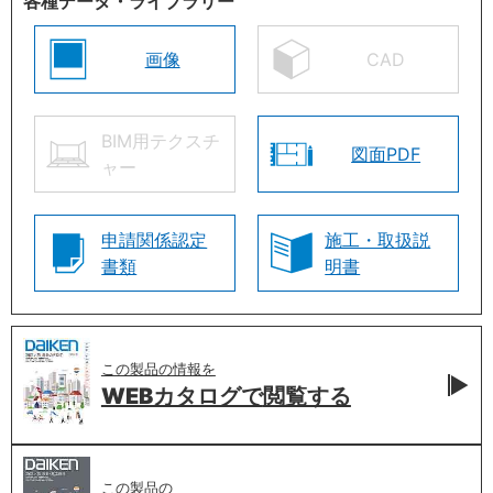
各種データ・ライブラリー
画像
CAD
BIM用テクスチ
図面PDF
ャー
申請関係認定
施工・取扱説
書類
明書
この製品の情報を
WEBカタログで
閲覧する
この製品の