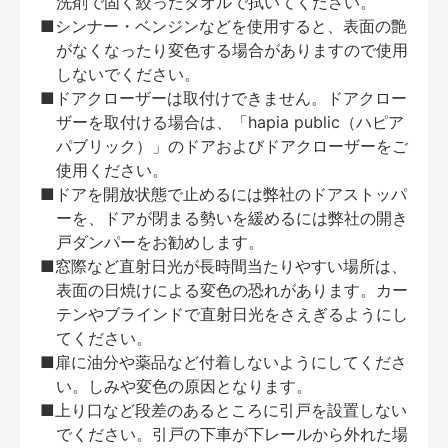
洗剤で固く絞ったタオルで拭いてください。
■シンナー・ベンジンなどを使用すると、表面の艶
がなくなったり変色する場合がありますので使用
しないでください。
■ドアクローザーは取付けできません。ドアクロー
ザーを取付ける場合は、「hapia public（ハピア
パブリック）」のドアおよびドアクローザーをご
使用ください。
■ドアを開放状態で止めるには弊社のドアストッパ
ーを、ドアが閉まる勢いを緩めるには弊社の開き
戸ダンパーをお勧めします。
■窓際など直射日光が長時間当たりやすい場所は、
表面の日焼けによる変色の恐れがあります。カー
テンやブラインドで直射日光をさえぎるようにし
てください。
■扉に油分や薬品など付着しないようにしてくださ
い。しみや変色の原因となります。
■上り口など段差のあるところに引戸を設置しない
でください。引戸の下車が下レールから外れた場