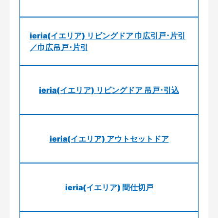
ieria(イエリア) リビングドア 巾広引戸･片引
／巾広吊戸･片引
ieria(イエリア) リビングドア 吊戸･引込
ieria(イエリア) アウトセットドア
ieria(イエリア) 間仕切戸