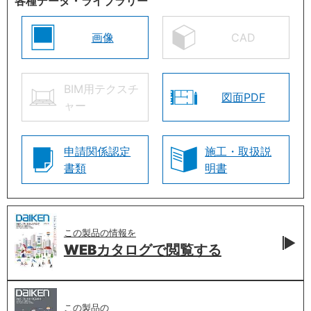
各種データ・ライブラリー
画像
CAD
BIM用テクスチ
図面PDF
ャー
申請関係認定
施工・取扱説
書類
明書
この製品の情報を
WEBカタログで
閲覧する
この製品の