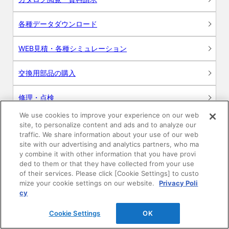
各種データダウンロード
WEB見積・各種シミュレーション
交換用部品の購入
修理・点検
We use cookies to improve your experience on our web
お問い合わせ
site, to personalize content and ads and to analyze our
traffic. We share information about your use of our web
ログイン
site with our advertising and analytics partners, who ma
y combine it with other information that you have provi
ded to them or that they have collected from your use
建築・設計関係者様向けサイト
of their services. Please click [Cookie Settings] to custo
mize your cookie settings on our website.
Privacy Poli
ユーザー登録サービス
cy
Cookie Settings
OK
WEB見積システム