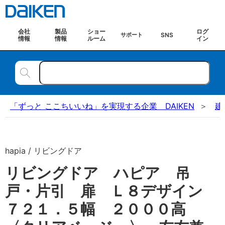
会社
製品
ショー
ログ
SNS
サポート
情報
情報
ルーム
イン
「ずっと ここちいいね」を実現する企業 DAIKEN
建
hapia / リビングドア
リビングドア ハピア 吊
戸・片引 扉 Ｌ８デザイン
７２１．５幅 ２０００高