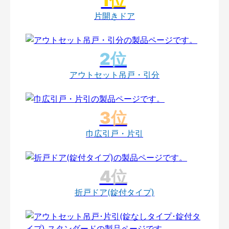
片開きドア
アウトセット吊戸・引分
巾広引戸・片引
折戸ドア(錠付タイプ)