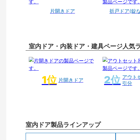
片開きドア
折戸ドア(錠
室内ドア・内装ドア・建具ページ人気
アウト
片開きドア
引分
室内ドア製品ラインアップ