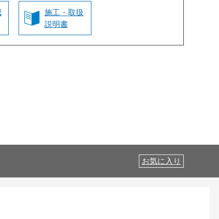
認
施工・取扱
説明書
お気に入り