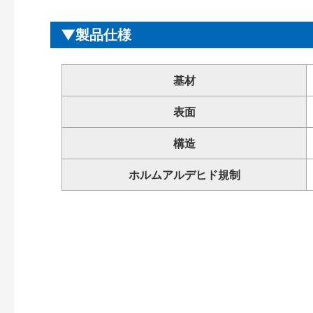
製品仕様
基材
表面
構造
ホルムアルデヒド規制