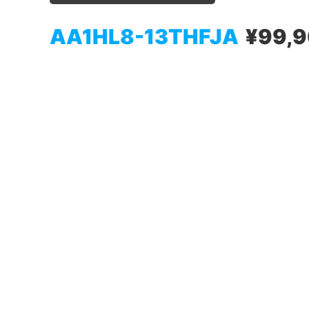
AA1HL8-13THFJA
¥99,