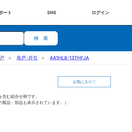
ポート
SNS
ログ
イン
検索
吊戸
吊戸･片引
AA1HL8-13THFJA
お気に入り
を含む組合せ例です。
の製品・部品も表示されています。）