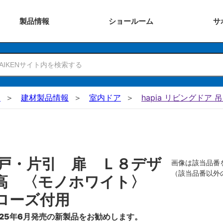
製品
情報
ショー
ルーム
サ
N
建材製品情報
室内ドア
hapia リビングドア 
戸・片引 扉 Ｌ８デザ
画像は該当品番
（該当品番以外
０高 〈モノホワイト〉
ローズ付用
25年6月発売の新製品をお勧めします。