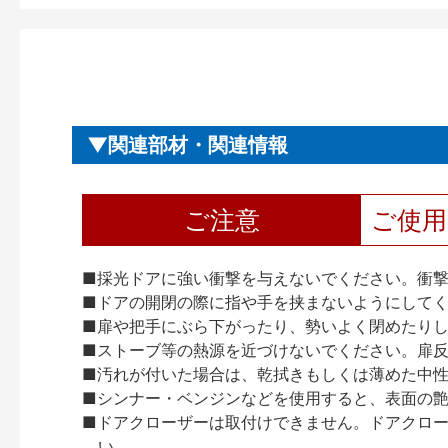
関連部材・関連情報
ご注意
ご使
■採光ドアに強い衝撃を与えないでください。衝
■ドアの開閉の際に指や手を挟まないようにして
■扉や把手にぶら下がったり、勢いよく閉めたり
■ストーブ等の熱源を近づけないでください。扉
■汚れが付いた場合は、乾拭きもしくは薄めた中
■シンナー・ベンジンなどを使用すると、表面の
■ドアクローザーは取付けできません。ドアクローザー
い。