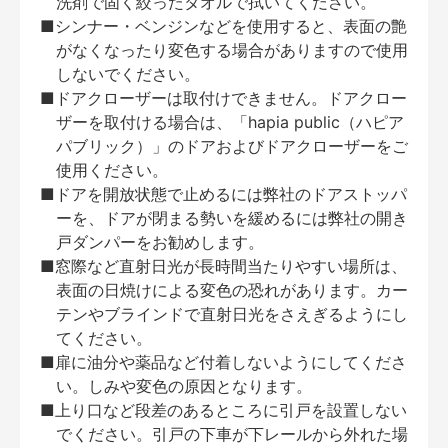
洗剤で固く絞ったタオルで拭いてください。
■シンナー・ベンジンなどを使用すると、表面の艶
がなくなったり変色する場合がありますので使用
しないでください。
■ドアクローザーは取付けできません。ドアクロー
ザーを取付ける場合は、「hapia public（ハピア
パブリック）」のドアおよびドアクローザーをご
使用ください。
■ドアを開放状態で止めるには弊社のドアストッパ
ーを、ドアが閉まる勢いを緩めるには弊社の開き
戸ダンパーをお勧めします。
■窓際など直射日光が長時間当たりやすい場所は、
表面の日焼けによる変色の恐れがあります。カー
テンやブラインドで直射日光をさえぎるようにし
てください。
■扉に油分や薬品など付着しないようにしてくださ
い。しみや変色の原因となります。
■上り口など段差のあるところに引戸を設置しない
でください。引戸の下車が下レールから外れた場