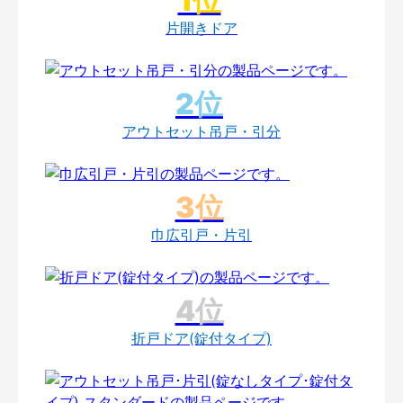
片開きドア
アウトセット吊戸・引分
巾広引戸・片引
折戸ドア(錠付タイプ)