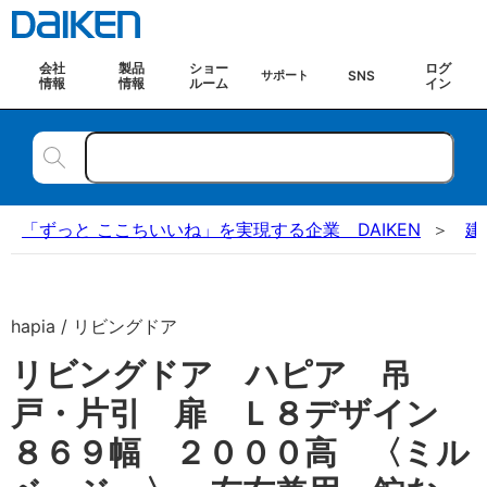
会社
製品
ショー
ログ
SNS
サポート
情報
情報
ルーム
イン
「ずっと ここちいいね」を実現する企業 DAIKEN
建
hapia / リビングドア
リビングドア ハピア 吊
戸・片引 扉 Ｌ８デザイン
８６９幅 ２０００高 〈ミル