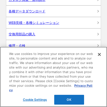
各種データダウンロード
WEB見積・各種シミュレーション
交換用部品の購入
修理・点検
We use cookies to improve your experience on our web
お問い合わせ
site, to personalize content and ads and to analyze our
traffic. We share information about your use of our web
ログイン
site with our advertising and analytics partners, who ma
y combine it with other information that you have provi
ded to them or that they have collected from your use
建築・設計関係者様向けサイト
of their services. Please click [Cookie Settings] to custo
mize your cookie settings on our website.
Privacy Poli
ユーザー登録サービス
cy
Cookie Settings
OK
WEB見積システム