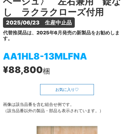
ベージュ〉 左右兼用 錠な
し ラクラクローズ付用
2025/06/23　生産中止品
代替推奨品は、2025年6月発売の新製品をお勧めしま
す。
AA1HL8-13MLFNA
¥88,800
梱
お気に入り
画像は該当品番を含む組合せ例です。
（該当品番以外の製品・部品も表示されています。）