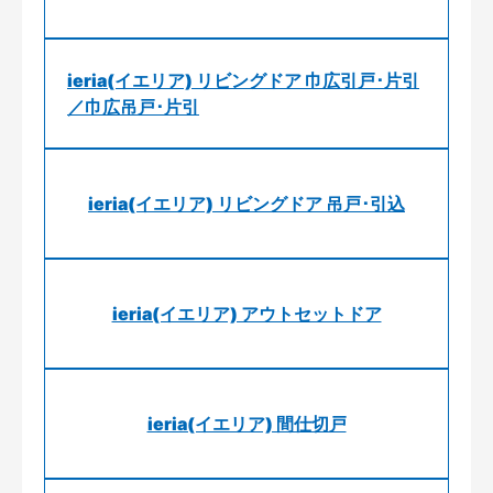
ieria(イエリア) リビングドア 巾広引戸･片引
／巾広吊戸･片引
ieria(イエリア) リビングドア 吊戸･引込
ieria(イエリア) アウトセットドア
ieria(イエリア) 間仕切戸