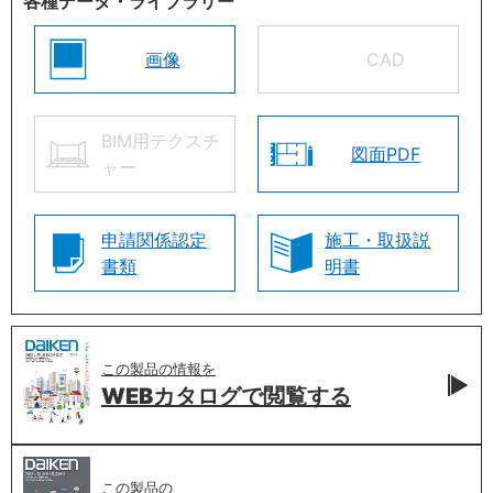
各種データ・ライブラリー
画像
CAD
BIM用テクスチ
図面PDF
ャー
申請関係認定
施工・取扱説
書類
明書
この製品の情報を
WEBカタログで
閲覧する
この製品の