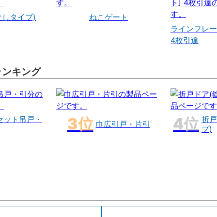
なしタイプ)
ねこゲート
ラインフレー
4枚引違
ランキング
セット吊戸・
折戸
巾広引戸・片引
プ)