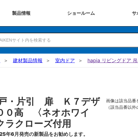
製品
情報
ショー
ルーム
サ
N
建材製品情報
室内ドア
hapia リビングドア 
戸・片引 扉 Ｋ７デザ
画像は該当品番
（該当品番以外
００高 〈ネオホワイ
クラクローズ付用
25年6月発売の新製品をお勧めします。