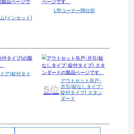
L型コーナー間仕切
ム[インセット]
ドア(錠付タイ
アウトセット吊戸･
片引(錠なしタイプ･
錠付タイプ) スタン
ダード