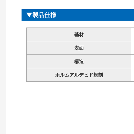
製品仕様
基材
表面
構造
ホルムアルデヒド規制