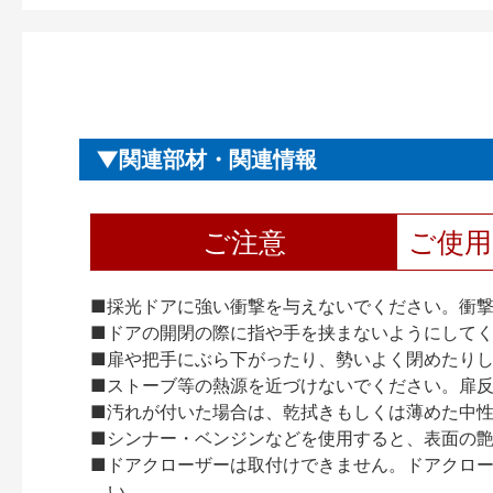
関連部材・関連情報
ご注意
ご使
■採光ドアに強い衝撃を与えないでください。衝
■ドアの開閉の際に指や手を挟まないようにして
■扉や把手にぶら下がったり、勢いよく閉めたり
■ストーブ等の熱源を近づけないでください。扉
■汚れが付いた場合は、乾拭きもしくは薄めた中
■シンナー・ベンジンなどを使用すると、表面の
■ドアクローザーは取付けできません。ドアクローザー
い。