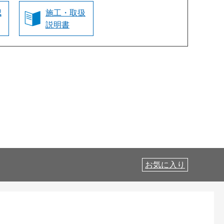
認
施工・取扱
説明書
お気に入り