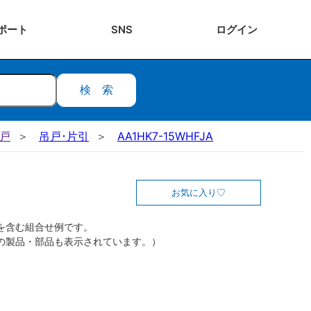
ポート
SNS
ログ
イン
検索
吊戸
吊戸･片引
AA1HK7-15WHFJA
お気に入り
を含む組合せ例です。
の製品・部品も表示されています。）