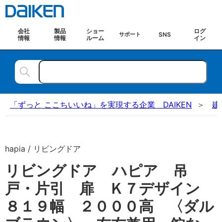
会社
製品
ショー
ログ
SNS
サポート
情報
情報
ルーム
イン
「ずっと ここちいいね」を実現する企業 DAIKEN
建
hapia / リビングドア
リビングドア ハピア 吊
戸・片引 扉 Ｋ７デザイン
８１９幅 ２０００高 〈ダル