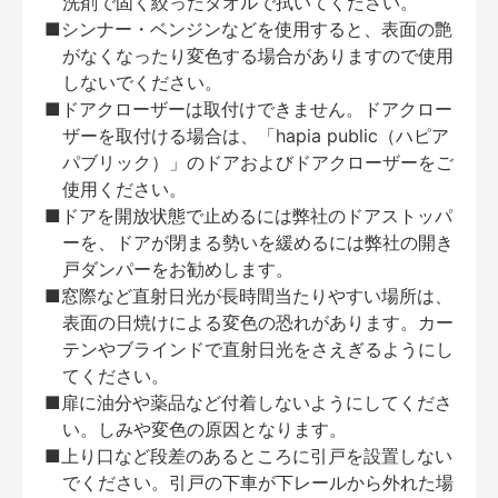
洗剤で固く絞ったタオルで拭いてください。
■シンナー・ベンジンなどを使用すると、表面の艶
がなくなったり変色する場合がありますので使用
しないでください。
■ドアクローザーは取付けできません。ドアクロー
ザーを取付ける場合は、「hapia public（ハピア
パブリック）」のドアおよびドアクローザーをご
使用ください。
■ドアを開放状態で止めるには弊社のドアストッパ
ーを、ドアが閉まる勢いを緩めるには弊社の開き
戸ダンパーをお勧めします。
■窓際など直射日光が長時間当たりやすい場所は、
表面の日焼けによる変色の恐れがあります。カー
テンやブラインドで直射日光をさえぎるようにし
てください。
■扉に油分や薬品など付着しないようにしてくださ
い。しみや変色の原因となります。
■上り口など段差のあるところに引戸を設置しない
でください。引戸の下車が下レールから外れた場