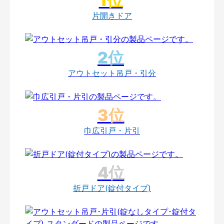
片開きドア
アウトセット吊戸・引分
巾広引戸・片引
折戸ドア(錠付タイプ)