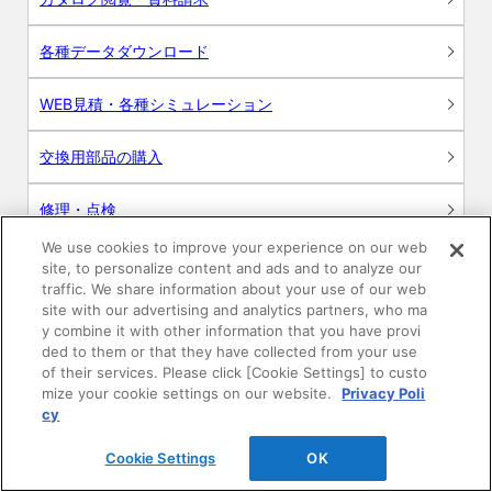
各種データダウンロード
WEB見積・各種シミュレーション
交換用部品の購入
修理・点検
We use cookies to improve your experience on our web
お問い合わせ
site, to personalize content and ads and to analyze our
traffic. We share information about your use of our web
ログイン
site with our advertising and analytics partners, who ma
y combine it with other information that you have provi
ded to them or that they have collected from your use
建築・設計関係者様向けサイト
of their services. Please click [Cookie Settings] to custo
mize your cookie settings on our website.
Privacy Poli
ユーザー登録サービス
cy
Cookie Settings
OK
WEB見積システム