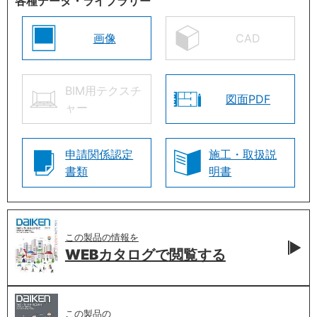
各種データ・ライブラリー
画像
CAD
BIM用テクスチ
図面PDF
ャー
申請関係認定
施工・取扱説
書類
明書
この製品の情報を
WEBカタログで
閲覧する
この製品の