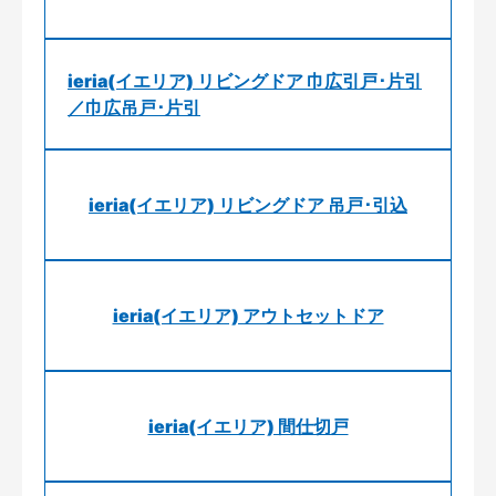
ieria(イエリア) リビングドア 巾広引戸･片引
／巾広吊戸･片引
ieria(イエリア) リビングドア 吊戸･引込
ieria(イエリア) アウトセットドア
ieria(イエリア) 間仕切戸