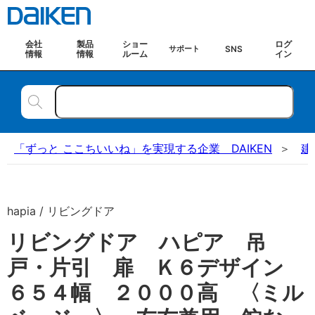
会社
製品
ショー
ログ
SNS
サポート
情報
情報
ルーム
イン
「ずっと ここちいいね」を実現する企業 DAIKEN
建
hapia / リビングドア
リビングドア ハピア 吊
戸・片引 扉 Ｋ６デザイン
６５４幅 ２０００高 〈ミル