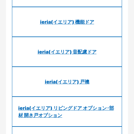
ieria(イエリア) 機能ドア
ieria(イエリア) 音配慮ドア
ieria(イエリア) 戸襖
ieria(イエリア) リビングドア オプション･部
材 開き戸オプション