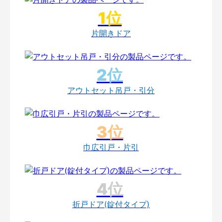
片開きドア
アウトセット吊戸・引分
巾広引戸・片引
折戸ドア(錠付タイプ)