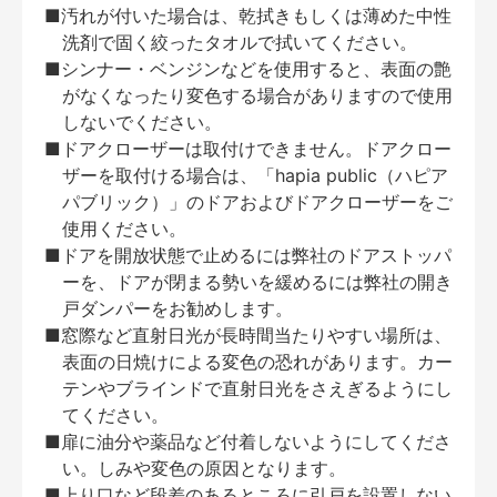
■汚れが付いた場合は、乾拭きもしくは薄めた中性
洗剤で固く絞ったタオルで拭いてください。
■シンナー・ベンジンなどを使用すると、表面の艶
がなくなったり変色する場合がありますので使用
しないでください。
■ドアクローザーは取付けできません。ドアクロー
ザーを取付ける場合は、「hapia public（ハピア
パブリック）」のドアおよびドアクローザーをご
使用ください。
■ドアを開放状態で止めるには弊社のドアストッパ
ーを、ドアが閉まる勢いを緩めるには弊社の開き
戸ダンパーをお勧めします。
■窓際など直射日光が長時間当たりやすい場所は、
表面の日焼けによる変色の恐れがあります。カー
テンやブラインドで直射日光をさえぎるようにし
てください。
■扉に油分や薬品など付着しないようにしてくださ
い。しみや変色の原因となります。
■上り口など段差のあるところに引戸を設置しない