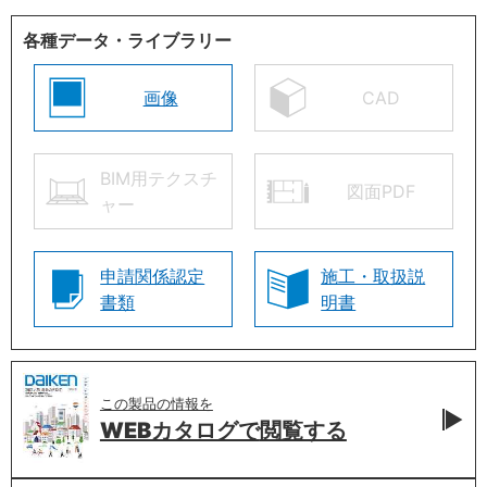
各種データ・ライブラリー
画像
CAD
BIM用テクスチ
図面PDF
ャー
申請関係認定
施工・取扱説
書類
明書
この製品の情報を
WEBカタログで
閲覧する