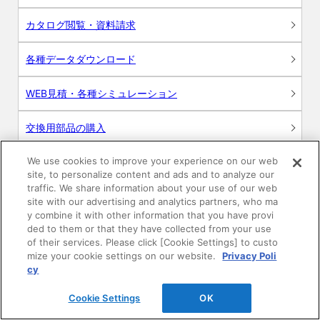
カタログ閲覧・資料請求
各種データダウンロード
WEB見積・各種シミュレーション
交換用部品の購入
We use cookies to improve your experience on our web
修理・点検
site, to personalize content and ads and to analyze our
traffic. We share information about your use of our web
お問い合わせ
site with our advertising and analytics partners, who ma
y combine it with other information that you have provi
ログイン
ded to them or that they have collected from your use
of their services. Please click [Cookie Settings] to custo
mize your cookie settings on our website.
Privacy Poli
建築・設計関係者様向けサイト
cy
ユーザー登録サービス
Cookie Settings
OK