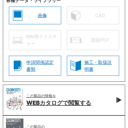
各種データ・ライブラリー
画像
CAD
BIM用テクスチ
図面PDF
ャー
申請関係認定
施工・取扱説
書類
明書
この製品の情報を
WEBカタログで
閲覧する
この製品の