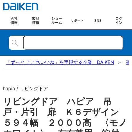
会社
製品
ショー
ログ
SNS
サポート
情報
情報
ルーム
イン
「ずっと ここちいいね」を実現する企業 DAIKEN
建
hapia / リビングドア
リビングドア ハピア 吊
戸・片引 扉 Ｋ６デザイン
５９４幅 ２０００高 〈モノ