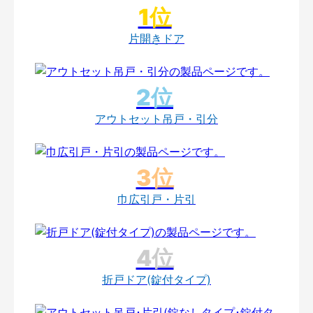
片開きドア
アウトセット吊戸・引分
巾広引戸・片引
折戸ドア(錠付タイプ)