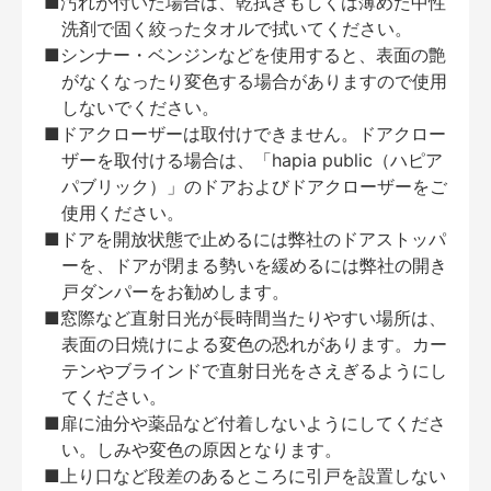
■汚れが付いた場合は、乾拭きもしくは薄めた中性
洗剤で固く絞ったタオルで拭いてください。
■シンナー・ベンジンなどを使用すると、表面の艶
がなくなったり変色する場合がありますので使用
しないでください。
■ドアクローザーは取付けできません。ドアクロー
ザーを取付ける場合は、「hapia public（ハピア
パブリック）」のドアおよびドアクローザーをご
使用ください。
■ドアを開放状態で止めるには弊社のドアストッパ
ーを、ドアが閉まる勢いを緩めるには弊社の開き
戸ダンパーをお勧めします。
■窓際など直射日光が長時間当たりやすい場所は、
表面の日焼けによる変色の恐れがあります。カー
テンやブラインドで直射日光をさえぎるようにし
てください。
■扉に油分や薬品など付着しないようにしてくださ
い。しみや変色の原因となります。
■上り口など段差のあるところに引戸を設置しない