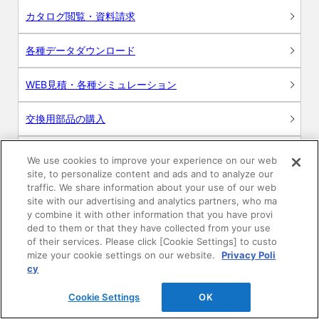
カタログ閲覧・資料請求
各種データダウンロード
WEB見積・各種シミュレーション
交換用部品の購入
修理・点検
We use cookies to improve your experience on our web
site, to personalize content and ads and to analyze our
お問い合わせ
traffic. We share information about your use of our web
site with our advertising and analytics partners, who ma
y combine it with other information that you have provi
ログイン
ded to them or that they have collected from your use
of their services. Please click [Cookie Settings] to custo
建築・設計関係者様向けサイト
mize your cookie settings on our website.
Privacy Poli
cy
ユーザー登録サービス
Cookie Settings
OK