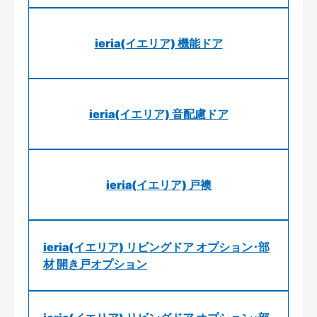
ieria(イエリア) 機能ドア
ieria(イエリア) 音配慮ドア
ieria(イエリア) 戸襖
ieria(イエリア) リビングドア オプション･部
材 開き戸オプション