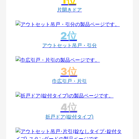
片開きドア
アウトセット吊戸・引分
巾広引戸・片引
折戸ドア(錠付タイプ)