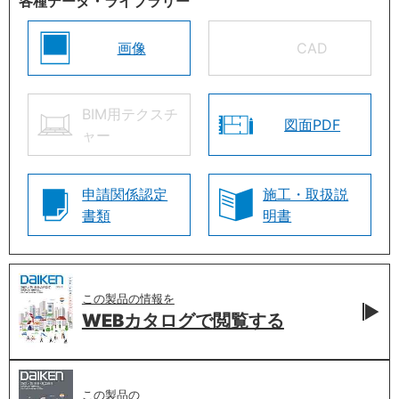
各種データ・ライブラリー
画像
CAD
BIM用テクスチ
図面PDF
ャー
申請関係認定
施工・取扱説
書類
明書
この製品の情報を
WEBカタログで
閲覧する
この製品の