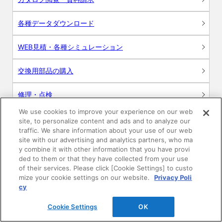
各種データダウンロード
WEB見積・各種シミュレーション
交換用部品の購入
修理・点検
We use cookies to improve your experience on our web
お問い合わせ
site, to personalize content and ads and to analyze our
traffic. We share information about your use of our web
ログイン
site with our advertising and analytics partners, who ma
y combine it with other information that you have provi
ded to them or that they have collected from your use
建築・設計関係者様向けサイト
of their services. Please click [Cookie Settings] to custo
mize your cookie settings on our website.
Privacy Poli
ユーザー登録サービス
cy
Cookie Settings
OK
WEB見積システム