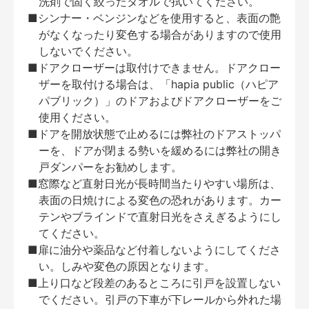
洗剤で固く絞ったタオルで拭いてください。
■シンナー・ベンジンなどを使用すると、表面の艶
がなくなったり変色する場合がありますので使用
しないでください。
■ドアクローザーは取付けできません。ドアクロー
ザーを取付ける場合は、「hapia public（ハピア
パブリック）」のドアおよびドアクローザーをご
使用ください。
■ドアを開放状態で止めるには弊社のドアストッパ
ーを、ドアが閉まる勢いを緩めるには弊社の開き
戸ダンパーをお勧めします。
■窓際など直射日光が長時間当たりやすい場所は、
表面の日焼けによる変色の恐れがあります。カー
テンやブラインドで直射日光をさえぎるようにし
てください。
■扉に油分や薬品など付着しないようにしてくださ
い。しみや変色の原因となります。
■上り口など段差のあるところに引戸を設置しない
でください。引戸の下車が下レールから外れた場