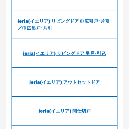
ieria(イエリア) リビングドア 巾広引戸･片引
／巾広吊戸･片引
ieria(イエリア) リビングドア 吊戸･引込
ieria(イエリア) アウトセットドア
ieria(イエリア) 間仕切戸