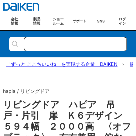
会社
製品
ショー
ログ
SNS
サポート
情報
情報
ルーム
イン
「ずっと ここちいいね」を実現する企業 DAIKEN
建
hapia / リビングドア
リビングドア ハピア 吊
戸・片引 扉 Ｋ６デザイン
５９４幅 ２０００高 〈オフ