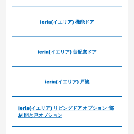
ieria(イエリア) 機能ドア
ieria(イエリア) 音配慮ドア
ieria(イエリア) 戸襖
ieria(イエリア) リビングドア オプション･部
材 開き戸オプション