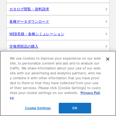
カタログ閲覧・資料請求
各種データダウンロード
WEB見積・各種シミュレーション
交換用部品の購入
We use cookies to improve your experience on our web
修理・点検
site, to personalize content and ads and to analyze our
traffic. We share information about your use of our web
お問い合わせ
site with our advertising and analytics partners, who ma
y combine it with other information that you have provi
ログイン
ded to them or that they have collected from your use
of their services. Please click [Cookie Settings] to custo
mize your cookie settings on our website.
Privacy Poli
建築・設計関係者様向けサイト
cy
ユーザー登録サービス
Cookie Settings
OK