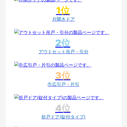
片開きドア
アウトセット吊戸・引分
巾広引戸・片引
折戸ドア(錠付タイプ)