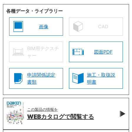
各種データ・ライブラリー
画像
CAD
BIM用テクスチ
図面PDF
ャー
申請関係認定
施工・取扱説
書類
明書
この製品の情報を
WEBカタログで
閲覧する