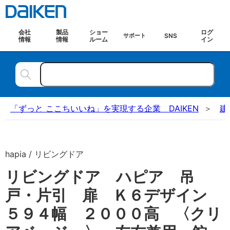
会社
製品
ショー
ログ
SNS
サポート
情報
情報
ルーム
イン
「ずっと ここちいいね」を実現する企業 DAIKEN
建
hapia / リビングドア
リビングドア ハピア 吊
戸・片引 扉 Ｋ６デザイン
５９４幅 ２０００高 〈クリ