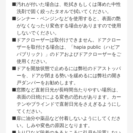
■汚れが付いた場合は、乾拭きもしくは薄めた中性
洗剤で固く絞ったタオルで拭いてください。
■シンナー・ベンジンなどを使用すると、表面の艶
がなくなったり変色する場合がありますので使用
しないでください。
■ドアクローザーは取付けできません。ドアクロー
ザーを取付ける場合は、「hapia public（ハピア
パブリック）」のドアおよびドアクローザーをご
使用ください。
■ドアを開放状態で止めるには弊社のドアストッパ
ーを、ドアが閉まる勢いを緩めるには弊社の開き
戸ダンパーをお勧めします。
■窓際など直射日光が長時間当たりやすい場所は、
表面の日焼けによる変色の恐れがあります。カー
テンやブラインドで直射日光をさえぎるようにし
てください。
■扉に油分や薬品など付着しないようにしてくださ
い。しみや変色の原因となります。
■上り口など段差のあるところに引戸を設置しない