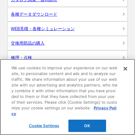
各種データダウンロード
WEB見積・各種シミュレーション
交換用部品の購入
修理・点検
We use cookies to improve your experience on our web
お問い合わせ
site, to personalize content and ads and to analyze our
traffic. We share information about your use of our web
ログイン
site with our advertising and analytics partners, who ma
y combine it with other information that you have provi
ded to them or that they have collected from your use
建築・設計関係者様向けサイト
of their services. Please click [Cookie Settings] to custo
mize your cookie settings on our website.
Privacy Poli
ユーザー登録サービス
cy
Cookie Settings
OK
WEB見積システム