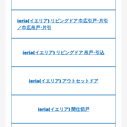
ieria(イエリア) リビングドア 巾広引戸･片引
／巾広吊戸･片引
ieria(イエリア) リビングドア 吊戸･引込
ieria(イエリア) アウトセットドア
ieria(イエリア) 間仕切戸