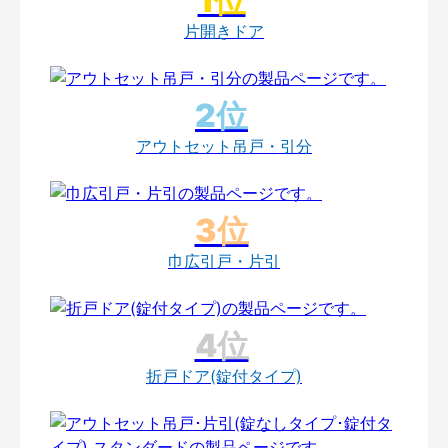
片開きドア
アウトセット吊戸・引分
巾広引戸・片引
折戸ドア(錠付タイプ)