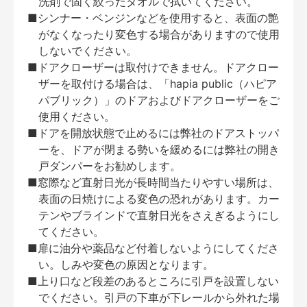
洗剤で固く絞ったタオルで拭いてください。
■シンナー・ベンジンなどを使用すると、表面の艶
がなくなったり変色する場合がありますので使用
しないでください。
■ドアクローザーは取付けできません。ドアクロー
ザーを取付ける場合は、「hapia public（ハピア
パブリック）」のドアおよびドアクローザーをご
使用ください。
■ドアを開放状態で止めるには弊社のドアストッパ
ーを、ドアが閉まる勢いを緩めるには弊社の開き
戸ダンパーをお勧めします。
■窓際など直射日光が長時間当たりやすい場所は、
表面の日焼けによる変色の恐れがあります。カー
テンやブラインドで直射日光をさえぎるようにし
てください。
■扉に油分や薬品など付着しないようにしてくださ
い。しみや変色の原因となります。
■上り口など段差のあるところに引戸を設置しない
でください。引戸の下車が下レールから外れた場