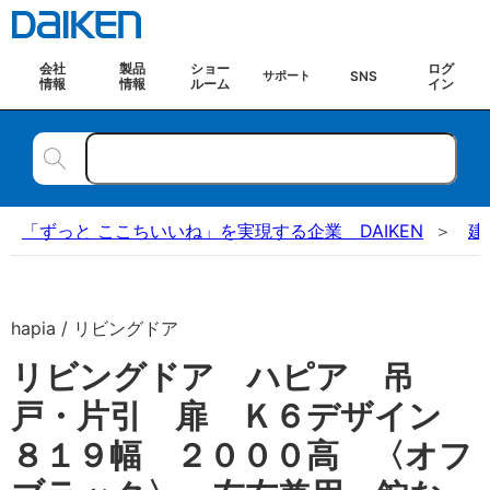
会社
製品
ショー
ログ
SNS
サポート
情報
情報
ルーム
イン
「ずっと ここちいいね」を実現する企業 DAIKEN
建
hapia / リビングドア
リビングドア ハピア 吊
戸・片引 扉 Ｋ６デザイン
８１９幅 ２０００高 〈オフ