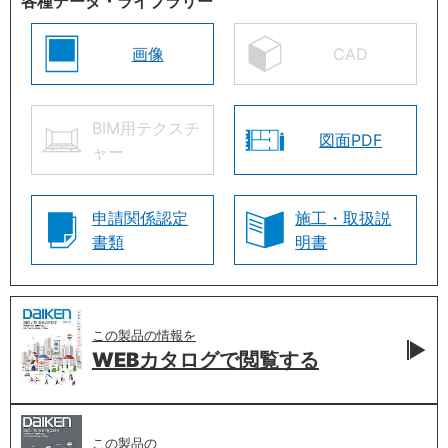
各種データ・ライブラリー
画像
CAD
BIM用テクスチ
図面PDF
ャー
申請関係認定
施工・取扱説
書類
明書
この製品の情報を
WEBカタログで
閲覧する
この製品の