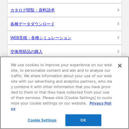
カタログ閲覧・資料請求
各種データダウンロード
WEB見積・各種シミュレーション
交換用部品の購入
We use cookies to improve your experience on our web
修理・点検
site, to personalize content and ads and to analyze our
traffic. We share information about your use of our web
お問い合わせ
site with our advertising and analytics partners, who ma
y combine it with other information that you have provi
ログイン
ded to them or that they have collected from your use
of their services. Please click [Cookie Settings] to custo
mize your cookie settings on our website.
Privacy Poli
建築・設計関係者様向けサイト
cy
ユーザー登録サービス
Cookie Settings
OK