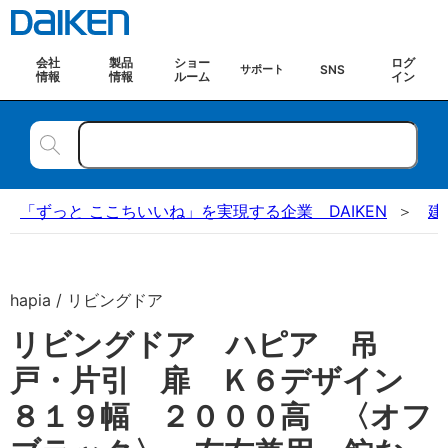
会社
製品
ショー
ログ
SNS
サポート
情報
情報
ルーム
イン
「ずっと ここちいいね」を実現する企業 DAIKEN
建
hapia / リビングドア
リビングドア ハピア 吊
戸・片引 扉 Ｋ６デザイン
８１９幅 ２０００高 〈オフ