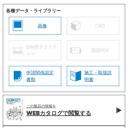
各種データ・ライブラリー
画像
CAD
BIM用テクスチ
図面PDF
ャー
申請関係認定
施工・取扱説
書類
明書
この製品の情報を
WEBカタログで
閲覧する