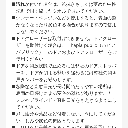
■汚れが付いた場合は、乾拭きもしくは薄めた中性
洗剤で固く絞ったタオルで拭いてください。
■シンナー・ベンジンなどを使用すると、表面の艶
がなくなったり変色する場合がありますので使用
しないでください。
■ドアクローザーは取付けできません。ドアクロー
ザーを取付ける場合は、「hapia public（ハピア
パブリック）」のドアおよびドアクローザーをご
使用ください。
■ドアを開放状態で止めるには弊社のドアストッパ
ーを、ドアが閉まる勢いを緩めるには弊社の開き
戸ダンパーをお勧めします。
■窓際など直射日光が長時間当たりやすい場所は、
表面の日焼けによる変色の恐れがあります。カー
テンやブラインドで直射日光をさえぎるようにし
てください。
■扉に油分や薬品など付着しないようにしてくださ
い。しみや変色の原因となります。
■上り口など段差のあるところに引戸を設置しない