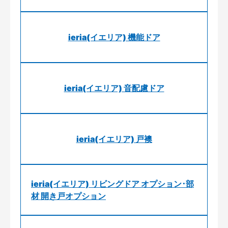
ieria(イエリア) 機能ドア
ieria(イエリア) 音配慮ドア
ieria(イエリア) 戸襖
ieria(イエリア) リビングドア オプション･部
材 開き戸オプション