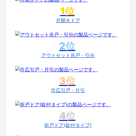
片開きドア
アウトセット吊戸・引分
巾広引戸・片引
折戸ドア(錠付タイプ)