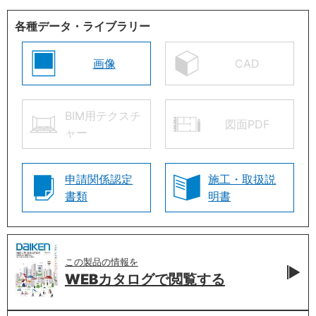
各種データ・ライブラリー
画像
CAD
BIM用テクスチ
図面PDF
ャー
申請関係認定
施工・取扱説
書類
明書
この製品の情報を
WEBカタログで
閲覧する