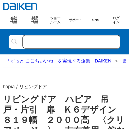
会社
製品
ショー
ログ
SNS
サポート
情報
情報
ルーム
イン
「ずっと ここちいいね」を実現する企業 DAIKEN
建
hapia / リビングドア
リビングドア ハピア 吊
戸・片引 扉 Ｋ６デザイン
８１９幅 ２０００高 〈クリ