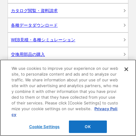
カタログ閲覧・資料請求
各種データダウンロード
WEB見積・各種シミュレーション
交換用部品の購入
We use cookies to improve your experience on our web
修理・点検
site, to personalize content and ads and to analyze our
traffic. We share information about your use of our web
お問い合わせ
site with our advertising and analytics partners, who ma
y combine it with other information that you have provi
ログイン
ded to them or that they have collected from your use
of their services. Please click [Cookie Settings] to custo
mize your cookie settings on our website.
Privacy Poli
建築・設計関係者様向けサイト
cy
ユーザー登録サービス
Cookie Settings
OK