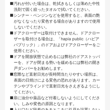
■汚れが付いた場合は、乾拭きもしくは薄めた中性
洗剤で固く絞ったタオルで拭いてください。
■シンナー・ベンジンなどを使用すると、表面の艶
がなくなったり変色する場合がありますので使用
しないでください。
■ドアクローザーは取付けできません。ドアクロー
ザーを取付ける場合は、「hapia public（ハピア
パブリック）」のドアおよびドアクローザーをご
使用ください。
■ドアを開放状態で止めるには弊社のドアストッパ
ーを、ドアが閉まる勢いを緩めるには弊社の開き
戸ダンパーをお勧めします。
■窓際など直射日光が長時間当たりやすい場所は、
表面の日焼けによる変色の恐れがあります。カー
テンやブラインドで直射日光をさえぎるようにし
てください。
■扉に油分や薬品など付着しないようにしてくださ
い。しみや変色の原因となります。
■上り口など段差のあるところに引戸を設置しない