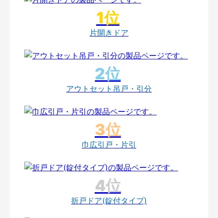
片開きドア
アウトセット吊戸・引分
巾広引戸・片引
折戸ドア(錠付タイプ)