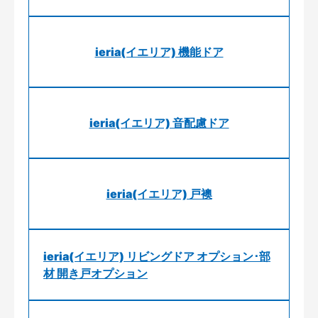
ieria(イエリア) 機能ドア
ieria(イエリア) 音配慮ドア
ieria(イエリア) 戸襖
ieria(イエリア) リビングドア オプション･部
材 開き戸オプション